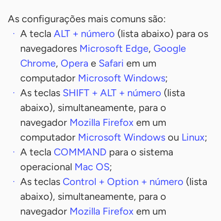
As configurações mais comuns são:
A tecla
ALT
+ número
(lista abaixo) para os
navegadores
Microsoft Edge
,
Google
Chrome
,
Opera
e
Safari
em um
computador
Microsoft Windows
;
As teclas
SHIFT
+
ALT
+ número
(lista
abaixo), simultaneamente, para o
navegador
Mozilla Firefox
em um
computador
Microsoft Windows
ou
Linux
;
A tecla
COMMAND
para o sistema
operacional
Mac OS
;
As teclas
Control
+
Option
+ número
(lista
abaixo), simultaneamente, para o
navegador
Mozilla Firefox
em um