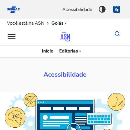
Fale
Acessibilidade
conosco
0
acessibilidade
9
Goiás
Você está na ASN
Dados
para
busca
Agência
Início
Editorias
Palavra
Sebrae
chave
de
Acessibilidade
Notícias