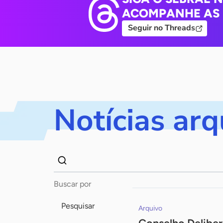
ACOMPANHE AS 
Seguir no Threads
Notícias ar
Dados
Palavra
para
chave
busca
Pesquisar
Arquivo