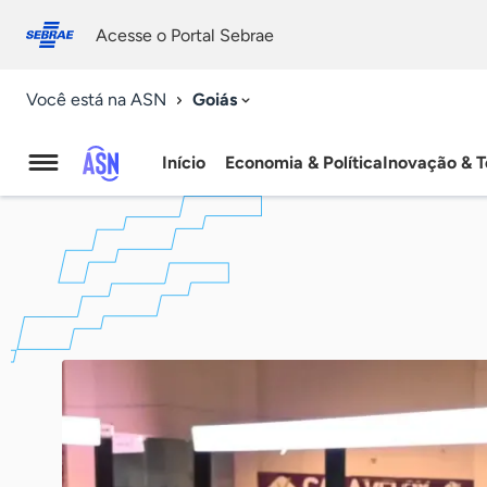
Fale
Acessibilidade
conosco
0
Acesse o Portal Sebrae
9
Goiás
Você está na ASN
Início
Economia & Política
Inovação & T
Agência
Sebrae
de
Notícias