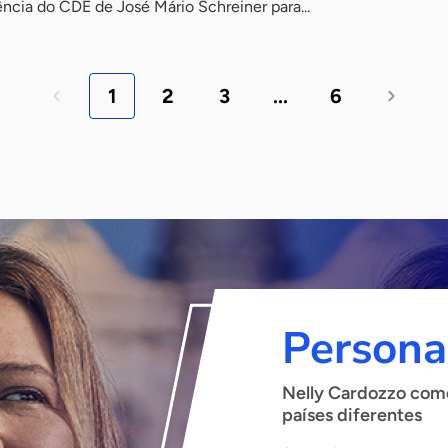
ência do CDE de José Mário Schreiner para...
1
2
3
...
6
Persona
Nelly Cardozzo come
países diferentes