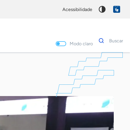
acessibilidade
Dados
Buscar
para
Modo claro
busca
Palavra
chave