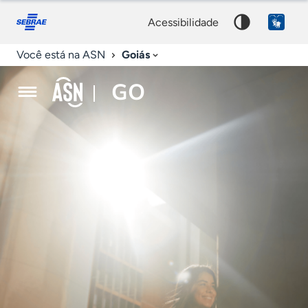
Agência
Fale
Acessibilidade
conosco
0
Palavra
Sebrae
acessibilidade
9
chave
de
Goiás
Você está na ASN
Notícias
GO