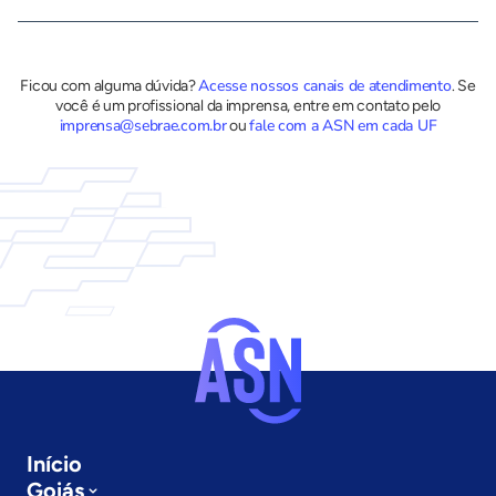
Acesse nossos canais de atendimento
Ficou com alguma dúvida?
.
Se
você é um profissional da imprensa, entre em contato pelo
imprensa@sebrae.com.br
fale com a ASN em cada UF
ou
Início
Goiás