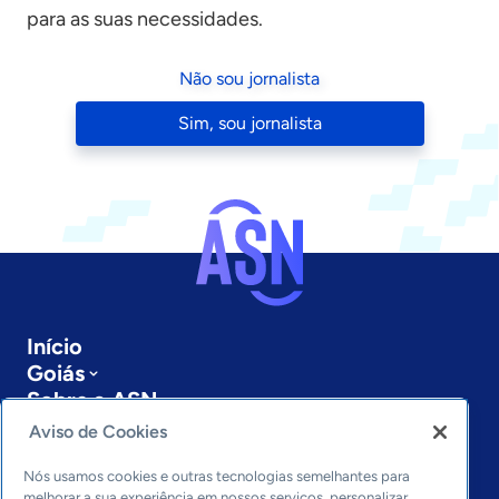
para as suas necessidades.
Não sou jornalista
Sim, sou jornalista
Início
Goiás
Sobre a ASN
Últimas notícias
Aviso de Cookies
Entre em contato
Editorias
Nós usamos cookies e outras tecnologias semelhantes para
melhorar a sua experiência em nossos serviços, personalizar