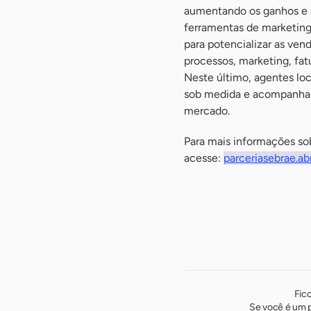
aumentando os ganhos e 
ferramentas de marketing 
para potencializar as ven
processos, marketing, fat
Neste último, agentes lo
sob medida e acompanhame
mercado.
Para mais informações sob
acesse:
parceriasebrae.ab
Fic
Se você é um p