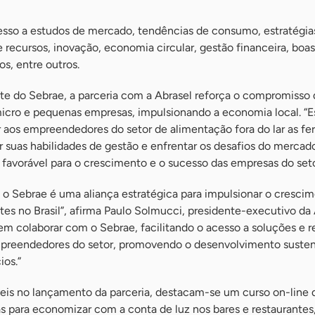
cesso a estudos de mercado, tendências de consumo, estratégia
e recursos, inovação, economia circular, gestão financeira, boas
s, entre outros.
nte do Sebrae, a parceria com a Abrasel reforça o compromisso 
 micro e pequenas empresas, impulsionando a economia local. “
os empreendedores do setor de alimentação fora do lar as fe
r suas habilidades de gestão e enfrentar os desafios do mercado
favorável para o crescimento e o sucesso das empresas do setor
e o Sebrae é uma aliança estratégica para impulsionar o cresci
ntes no Brasil”, afirma Paulo Solmucci, presidente-executivo da 
m colaborar com o Sebrae, facilitando o acesso a soluções e r
empreendedores do setor, promovendo o desenvolvimento susten
ios.”
veis no lançamento da parceria, destacam-se um curso on-line 
s para economizar com a conta de luz nos bares e restaurantes