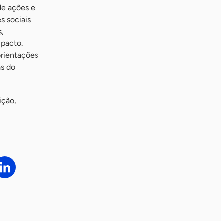
de ações e
s sociais
s,
mpacto.
orientações
as do
ição,