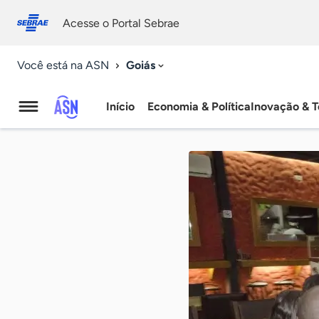
Fale
Acessibilidade
conosco
0
Acesse o Portal Sebrae
9
Goiás
Você está na ASN
Início
Economia & Política
Inovação & T
Agência
Sebrae
de
Notícias