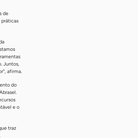
s de
 práticas
da
Estamos
rramentas
. Juntos,
”, afirma.
mento do
Abrasel.
ecursos
tável e o
que traz
,