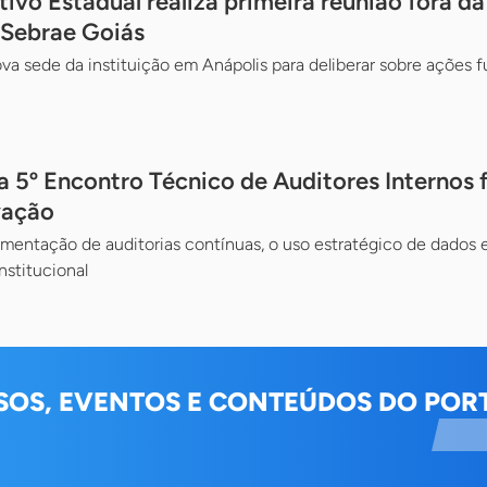
ivo Estadual realiza primeira reunião fora da
 Sebrae Goiás
va sede da instituição em Anápolis para deliberar sobre ações 
a 5º Encontro Técnico de Auditores Internos
vação
mentação de auditorias contínuas, o uso estratégico de dados 
nstitucional
SOS, EVENTOS E CONTEÚDOS DO PORT