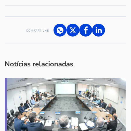
COMPARTILHE
Acesse nossos canais de atendimento
Ficou com alguma dúvida?
.
Se
você é um profissional da imprensa, entre em contato pelo
imprensa@sebrae.com.br
fale com a ASN em cada UF
ou
Notícias relacionadas