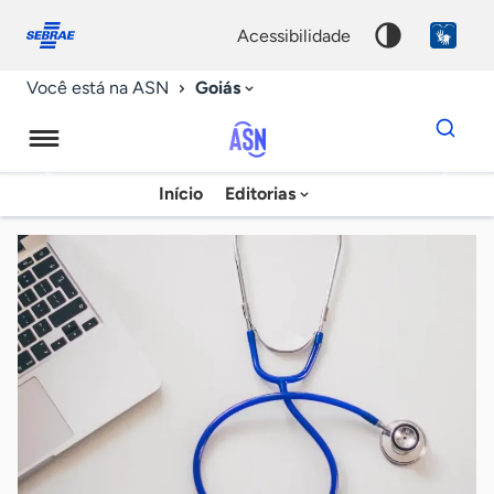
Fale
Acessibilidade
conosco
0
acessibilidade
9
Goiás
Você está na ASN
Dados
para
busca
Agência
Início
Editorias
Palavra
Sebrae
chave
de
Notícias