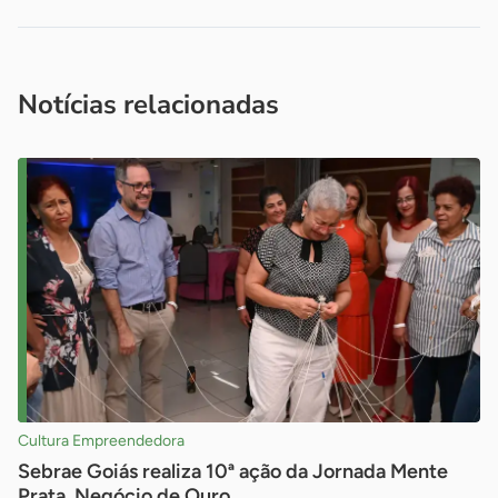
Acesse nossos canais de atendimento
Ficou com alguma dúvida?
.
Se
você é um profissional da imprensa, entre em contato pelo
imprensa@sebrae.com.br
fale com a ASN em cada UF
ou
Notícias relacionadas
Cultura Empreendedora
Sebrae Goiás realiza 10ª ação da Jornada Mente
Prata, Negócio de Ouro