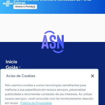
Sebrae.
Acesse o Portal
Início
Goiás
Sobre a ASN
Aviso de Cookies
Últimas notícias
Entre em contato
Nós usamos cookies e outras tecnologias semelhantes para
Editorias
melhorar a sua experiência em nossos serviços, personalizar
publicidade e recomendar conteúdo de seu interesse. Ao utilizar
Economia & Política
nossos serviços, você concorda com tal monitoramento descrito
em nossa
Política de Privacidade
Inovação & Tecnologia