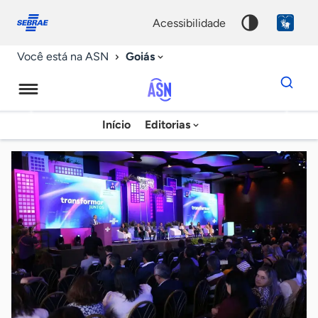
Fale
Acessibilidade
conosco
0
acessibilidade
9
Goiás
Você está na ASN
Dados
para
busca
Agência
Início
Editorias
Palavra
Sebrae
chave
de
Notícias