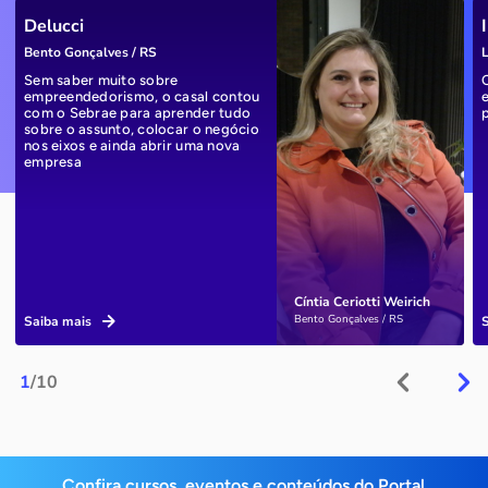
Delucci
Bento Gonçalves / RS
L
Sem saber muito sobre
empreendedorismo, o casal contou
com o Sebrae para aprender tudo
sobre o assunto, colocar o negócio
nos eixos e ainda abrir uma nova
empresa
Cíntia Ceriotti Weirich
Bento Gonçalves / RS
Saiba mais
1
/10
Confira cursos, eventos e conteúdos do Portal