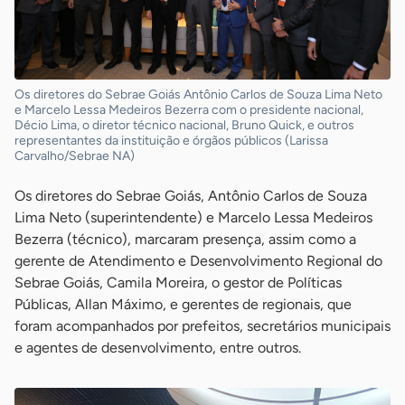
Os diretores do Sebrae Goiás Antônio Carlos de Souza Lima Neto
e Marcelo Lessa Medeiros Bezerra com o presidente nacional,
Décio Lima, o diretor técnico nacional, Bruno Quick, e outros
representantes da instituição e órgãos públicos (Larissa
Carvalho/Sebrae NA)
Os diretores do Sebrae Goiás, Antônio Carlos de Souza
Lima Neto (superintendente) e Marcelo Lessa Medeiros
Bezerra (técnico), marcaram presença, assim como a
gerente de Atendimento e Desenvolvimento Regional do
Sebrae Goiás, Camila Moreira, o gestor de Políticas
Públicas, Allan Máximo, e gerentes de regionais, que
foram acompanhados por prefeitos, secretários municipais
e agentes de desenvolvimento, entre outros.