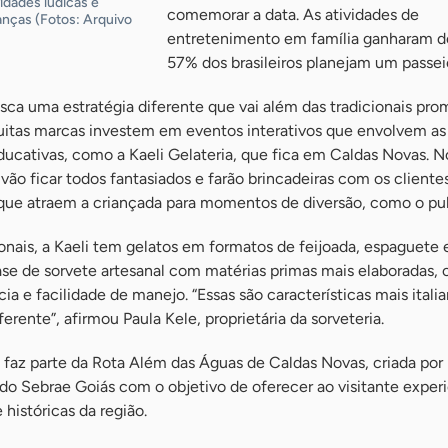
vidades lúdicas e
comemorar a data. As atividades de
anças (Fotos: Arquivo
entretenimento em família ganharam d
57% dos brasileiros planejam um passei
sca uma estratégia diferente que vai além das tradicionais pr
itas marcas investem em eventos interativos que envolvem as
ducativas, como a Kaeli Gelateria, que fica em Caldas Novas. N
ão ficar todos fantasiados e farão brincadeiras com os clientes
ue atraem a criançada para momentos de diversão, como o pul
onais, a Kaeli tem gelatos em formatos de feijoada, espaguete
base de sorvete artesanal com matérias primas mais elaboradas, 
a e facilidade de manejo. “Essas são características mais italia
ferente”, afirmou Paula Kele, proprietária da sorveteria.
 faz parte da Rota Além das Águas de Caldas Novas, criada por
do Sebrae Goiás com o objetivo de oferecer ao visitante exper
 históricas da região.