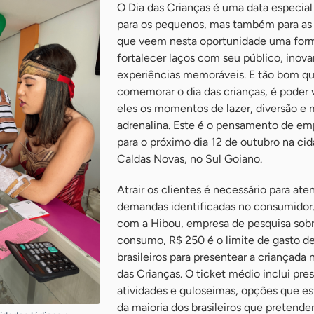
O Dia das Crianças é uma data especial
para os pequenos, mas também para as
que veem nesta oportunidade uma for
fortalecer laços com seu público, inovar
experiências memoráveis. E tão bom q
comemorar o dia das crianças, é poder 
eles os momentos de lazer, diversão e 
adrenalina. Este é o pensamento de em
para o próximo dia 12 de outubro na ci
Caldas Novas, no Sul Goiano.
Atrair os clientes é necessário para ate
demandas identificadas no consumidor
com a Hibou, empresa de pesquisa sob
consumo, R$ 250 é o limite de gasto d
brasileiros para presentear a criançada 
das Crianças. O ticket médio inclui pre
atividades e guloseimas, opções que est
da maioria dos brasileiros que pretend