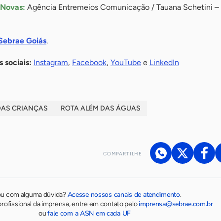
 Novas:
Agência Entremeios Comunicação / Tauana Schetini – 
 Sebrae Goiás
.
 sociais:
Instagram
,
Facebook
,
YouTube
e
LinkedIn
DAS CRIANÇAS
ROTA ALÉM DAS ÁGUAS
COMPARTILHE
Acesse nossos canais de atendimento
ou com alguma dúvida?
.
imprensa@sebrae.com.br
rofissional da imprensa, entre em contato pelo
fale com a ASN em cada UF
ou