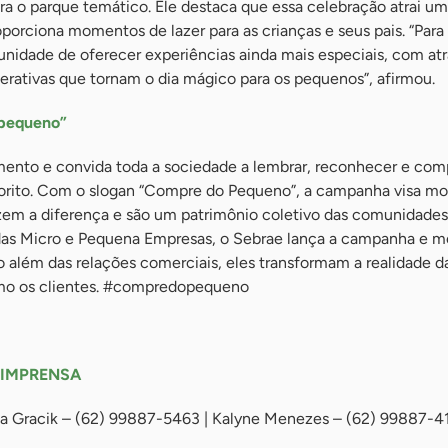
a o parque temático. Ele destaca que essa celebração atrai u
oporciona momentos de lazer para as crianças e seus pais. “Para 
unidade de oferecer experiências ainda mais especiais, com at
terativas que tornam o dia mágico para os pequenos”, afirmou.
pequeno”
ento e convida toda a sociedade a lembrar, reconhecer e comp
rito. Com o slogan “Compre do Pequeno”, a campanha visa mo
em a diferença e são um patrimônio coletivo das comunidade
das Micro e Pequena Empresas, o Sebrae lança a campanha e m
 além das relações comerciais, eles transformam a realidade d
mo os clientes. #compredopequeno
 IMPRENSA
sa Gracik – (62) 99887-5463 | Kalyne Menezes – (62) 99887-4