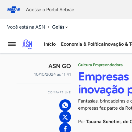
Fale
Acessibilidade
conosco
0
Acesse o Portal Sebrae
9
Goiás
Você está na ASN
Início
Economia & Política
Inovação & T
Agência
Sebrae
ASN GO
Cultura Empreendedora
de
Empresas 
10/10/2024 às 11:41
Notícias
inovação p
COMPARTILHE
Fantasias, brincadeiras e
empresas faz parte da Ro
Por
Tauana Schetini, de 