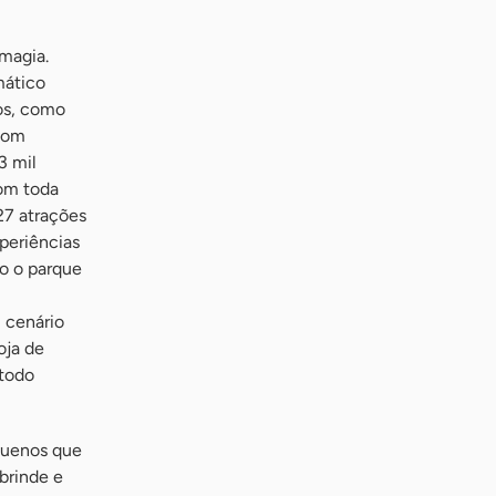
magia.
mático
os, como
 Com
3 mil
om toda
27 atrações
periências
o o parque
 cenário
oja de
 todo
equenos que
brinde e