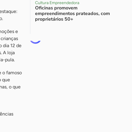
Cultura Empreendedora
Oficinas promovem
estaque:
empreendimentos prateados, com
o.
proprietários 50+
omoções e
 crianças
o dia 12 de
. A loja
a-pula.
 e o famoso
o que
nas, o que
iências