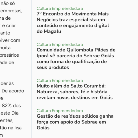
 não só
Cultura Empreendedora
 empresas,
7° Encontro do Movimenta Mais
ma de
Negócios traz especialista em
conteúdo e engajamento digital
 e criar
do Magalu
uanto
viver com
Cultura Empreendedora
muita
Comunidade Quilombola Pilões de
presários
Iporá vê parceria do Sebrae Goiás
como forma de qualificação de
dade de
seus produtos
Cultura Empreendedora
nder às
Muito além do Salto Corumbá:
. De acordo
Natureza, sabores, fé e história
revelam novos destinos em Goiás
re
e 82% dos
Cultura Empreendedora
neste Dia
Gestão de resíduos sólidos ganha
sentes,
força com apoio do Sebrae em
Goiás
ão na lisa
em