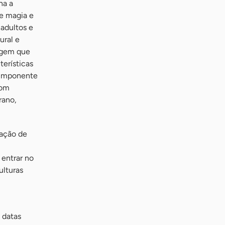
ha a
de magia e
 adultos e
ural e
agem que
terísticas
, imponente
com
rano,
ração de
 entrar no
ulturas
 datas