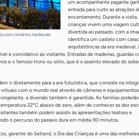
um acompanhante pagante gan
entrada para curtir as atrações 
encantamento. Durante a visita,
crianças vivem uma viagem cult
divertida ao passado, com a im
ta com cenários medievais
identifica um castelo com carac
arquitetônicas da era medieval
el e convidativo ao visitante. Entradas de madeiras, guardas 
iros e o famoso trono ou sólio, que é o assento elevado do sobe
m ir diretamente para a era futurística, que consiste na integ
virtuais com o mundo real através de câmeras e equipamentos
congelante, a diversão também é garantida. As famílias poderão
 temperatura 22°C abaixo de zero, além de conhecer as dez esc
isitantes também podem assistir às apresentações teatrais e
odo o percurso do passeio dura em média 90 minutos.
os, gerente do Setland, o Dia das Crianças é uma das melhores