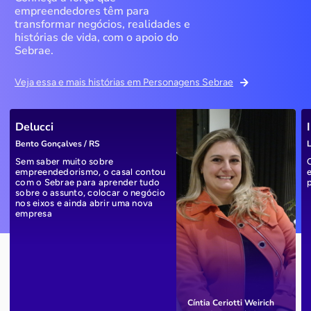
empreendedores têm para
transformar negócios, realidades e
histórias de vida, com o apoio do
Sebrae.
Veja essa e mais histórias em Personagens Sebrae
Delucci
Bento Gonçalves / RS
L
Sem saber muito sobre
empreendedorismo, o casal contou
com o Sebrae para aprender tudo
sobre o assunto, colocar o negócio
nos eixos e ainda abrir uma nova
empresa
Cíntia Ceriotti Weirich