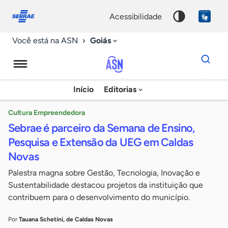
Fale
Acessibilidade
conosco
0
acessibilidade
9
Goiás
Você está na ASN
Dados
para
busca
Agência
Início
Editorias
Palavra
Sebrae
chave
de
Cultura Empreendedora
Sebrae é parceiro da Semana de Ensino,
Notícias
Pesquisa e Extensão da UEG em Caldas
Novas
Palestra magna sobre Gestão, Tecnologia, Inovação e
Sustentabilidade destacou projetos da instituição que
contribuem para o desenvolvimento do município.
Por
Tauana Schetini, de Caldas Novas