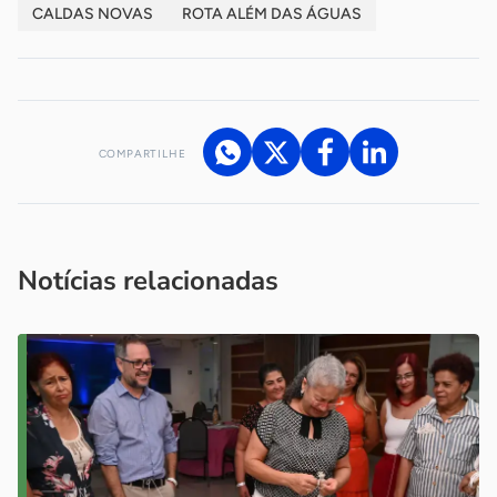
CALDAS NOVAS
ROTA ALÉM DAS ÁGUAS
COMPARTILHE
Acesse nossos canais de atendimento
Ficou com alguma dúvida?
.
Se
você é um profissional da imprensa, entre em contato pelo
imprensa@sebrae.com.br
fale com a ASN em cada UF
ou
Notícias relacionadas