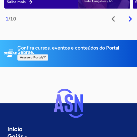
Bento Gonçalves / RS
Saiba mais
1
/10
Confira cursos, eventos e conteúdos do Portal
Sebrae.
Acesse o Portal
Início
Goiás