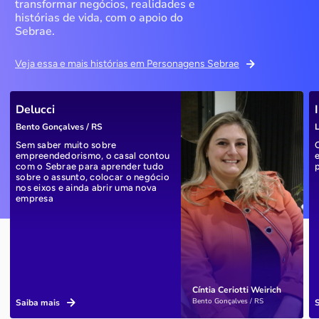
transformar negócios, realidades e
histórias de vida, com o apoio do
Sebrae.
Veja essa e mais histórias em Personagens Sebrae
Delucci
Bento Gonçalves / RS
L
Sem saber muito sobre
empreendedorismo, o casal contou
com o Sebrae para aprender tudo
sobre o assunto, colocar o negócio
nos eixos e ainda abrir uma nova
empresa
Cíntia Ceriotti Weirich
Bento Gonçalves / RS
Saiba mais