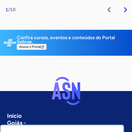
1
/10
Confira cursos, eventos e conteúdos do Portal
Sebrae.
Acesse o Portal
Início
Goiás
Sobre a ASN