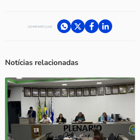
COMPARTILHE
Acesse nossos canais de atendimento
Ficou com alguma dúvida?
.
Se
você é um profissional da imprensa, entre em contato pelo
imprensa@sebrae.com.br
fale com a ASN em cada UF
ou
Notícias relacionadas