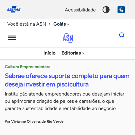
Fale
Acessibilidade
conosco
0
acessibilidade
9
Goiás
Você está na ASN
Dados
para
busca
Agência
Início
Editorias
Palavra
Sebrae
chave
de
Cultura Empreendedora
Sebrae oferece suporte completo para quem
Notícias
deseja investir em piscicultura
Instituição atende empreendedores que desejam iniciar
ou aprimorar a criação de peixes e camarões, o que
garante sustentabilidade e rentabilidade ao negócio
Por
Vivianne Oliveira, de Rio Verde