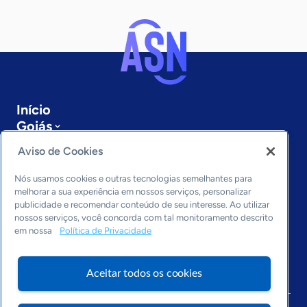
Início
Goiás
Sobre a ASN
Aviso de Cookies
Últimas notícias
Entre em contato
Nós usamos cookies e outras tecnologias semelhantes para
Editorias
melhorar a sua experiência em nossos serviços, personalizar
publicidade e recomendar conteúdo de seu interesse. Ao utilizar
Economia & Política
nossos serviços, você concorda com tal monitoramento descrito
em nossa
Política de Privacidade
Inovação & Tecnologia
Cultura empreendedora
Dados
Aceitar todos os cookies
Arquivo