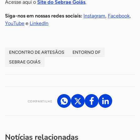
Acesse aqui o
Site do Sebrae Goiás
.
Siga-nos em nossas redes sociais:
Instagram
,
Facebook
,
YouTube
e
LinkedIn
ENCONTRO DE ARTESÃOS
ENTORNO DF
SEBRAE GOIÁS
COMPARTILHE
Acesse nossos canais de atendimento
Ficou com alguma dúvida?
.
Se
você é um profissional da imprensa, entre em contato pelo
imprensa@sebrae.com.br
fale com a ASN em cada UF
ou
Notícias relacionadas