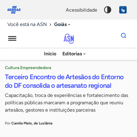
Fale
Acessibilidade
conosco
0
acessibilidade
9
Goiás
Você está na ASN
Dados
para
busca
Agência
Início
Editorias
Palavra
Sebrae
chave
de
Cultura Empreendedora
Terceiro Encontro de Artesãos do Entorno
Notícias
do DF consolida o artesanato regional
Capacitação, troca de experiências e fortalecimento das
políticas públicas marcaram a programação que reuniu
artesãos, gestores e instituições parceiras
Por
Camila Melo, de Luziânia