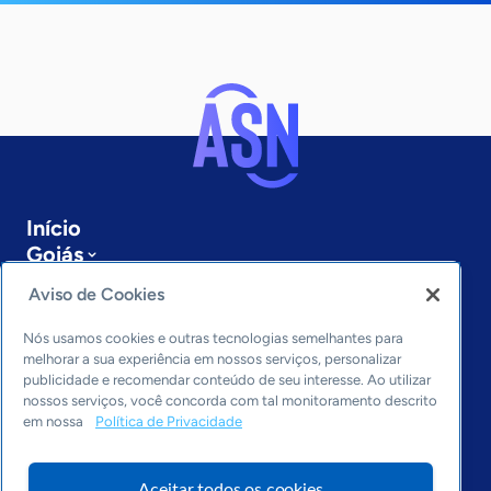
Início
Goiás
Sobre a ASN
Aviso de Cookies
Últimas notícias
Entre em contato
Nós usamos cookies e outras tecnologias semelhantes para
Editorias
melhorar a sua experiência em nossos serviços, personalizar
publicidade e recomendar conteúdo de seu interesse. Ao utilizar
Economia & Política
nossos serviços, você concorda com tal monitoramento descrito
em nossa
Política de Privacidade
Inovação & Tecnologia
Cultura empreendedora
Dados
Aceitar todos os cookies