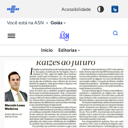
Fale
Acessibilidade
conosco
0
acessibilidade
9
Goiás
Você está na ASN
Dados
para
busca
Agência
Início
Editorias
Palavra
Sebrae
chave
de
Notícias