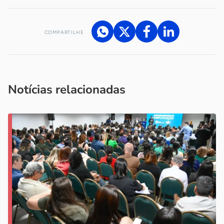
COMPARTILHE
Acesse nossos canais de atendimento
Ficou com alguma dúvida?
.
Se
você é um profissional da imprensa, entre em contato pelo
imprensa@sebrae.com.br
fale com a ASN em cada UF
ou
Notícias relacionadas