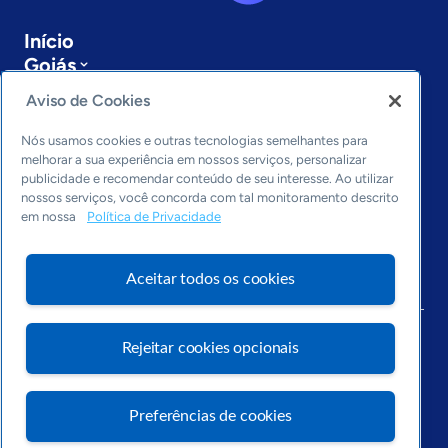
Início
Goiás
Sobre a ASN
Aviso de Cookies
Últimas notícias
Entre em contato
Nós usamos cookies e outras tecnologias semelhantes para
Editorias
melhorar a sua experiência em nossos serviços, personalizar
publicidade e recomendar conteúdo de seu interesse. Ao utilizar
Economia & Política
nossos serviços, você concorda com tal monitoramento descrito
em nossa
Política de Privacidade
Inovação & Tecnologia
Cultura empreendedora
Dados
Aceitar todos os cookies
Arquivo
Rejeitar cookies opcionais
Preferências de cookies
Visite o Portal Sebrae