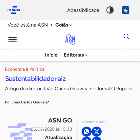
Fale
Acessibilidade
conosco
0
acessibilidade
9
Goiás
Você está na ASN
Dados
para
busca
Agência
Início
Editorias
Palavra
Sebrae
chave
de
Economia & Política
Sustentabilidade raiz
Notícias
Artigo do diretor João Carlos Gouveia no Jornal O Popular
Por
João Carlos Gouveia*
ASN GO
COMPARTILHE
26/06/2026 às 10:38
Atualização