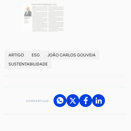
ARTIGO
ESG
JOÃO CARLOS GOUVEIA
SUSTENTABILIDADE
COMPARTILHE
Acesse nossos canais de atendimento
Ficou com alguma dúvida?
.
Se
você é um profissional da imprensa, entre em contato pelo
imprensa@sebrae.com.br
fale com a ASN em cada UF
ou