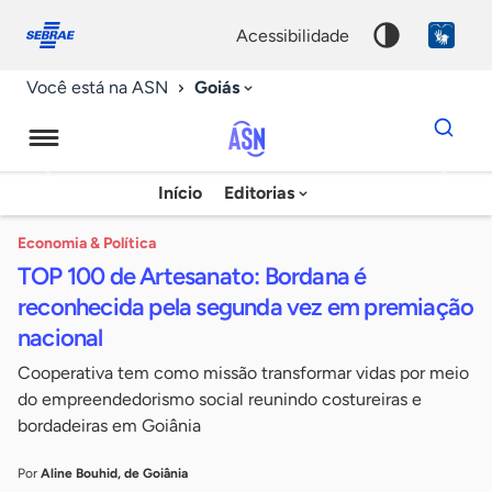
Fale
Acessibilidade
conosco
0
acessibilidade
9
Goiás
Você está na ASN
Dados
para
busca
Agência
Início
Editorias
Palavra
Sebrae
chave
de
Economia & Política
TOP 100 de Artesanato: Bordana é
Notícias
reconhecida pela segunda vez em premiação
nacional
Cooperativa tem como missão transformar vidas por meio
do empreendedorismo social reunindo costureiras e
bordadeiras em Goiânia
Por
Aline Bouhid, de Goiânia