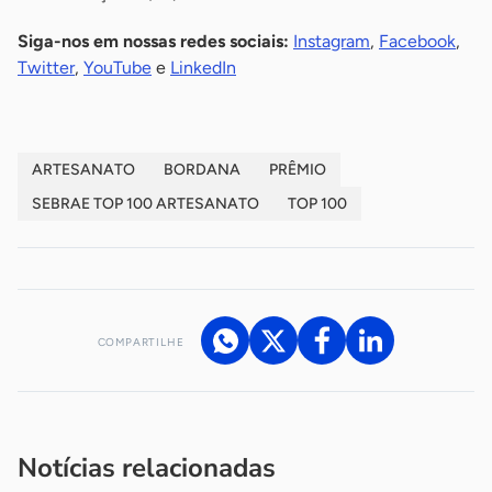
Siga-nos em nossas redes sociais:
Instagram
,
Facebook
,
Twitter
,
YouTube
e
LinkedIn
ARTESANATO
BORDANA
PRÊMIO
SEBRAE TOP 100 ARTESANATO
TOP 100
COMPARTILHE
Acesse nossos canais de atendimento
Ficou com alguma dúvida?
.
Se
você é um profissional da imprensa, entre em contato pelo
imprensa@sebrae.com.br
fale com a ASN em cada UF
ou
Notícias relacionadas