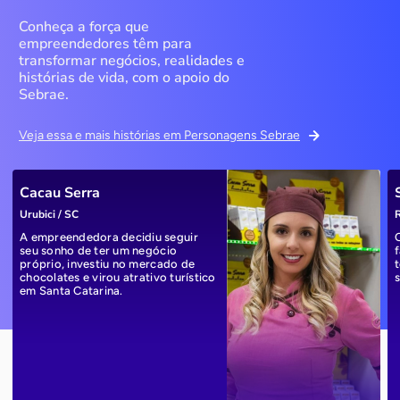
Conheça a força que
empreendedores têm para
transformar negócios, realidades e
histórias de vida, com o apoio do
Sebrae.
Veja essa e mais histórias em Personagens Sebrae
Cacau Serra
Urubici / SC
R
A empreendedora decidiu seguir
seu sonho de ter um negócio
próprio, investiu no mercado de
chocolates e virou atrativo turístico
em Santa Catarina.