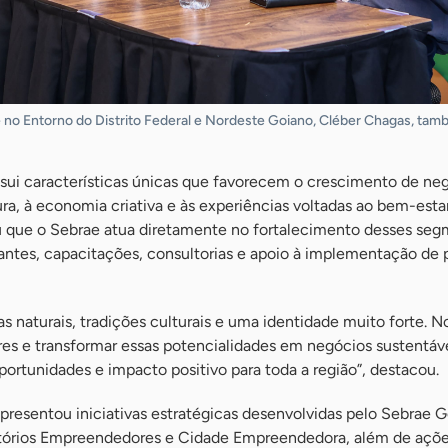
 no Entorno do Distrito Federal e Nordeste Goiano, Cléber Chagas, tam
ssui características únicas que favorecem o crescimento de ne
ura, à economia criativa e às experiências voltadas ao bem-estar
ou que o Sebrae atua diretamente no fortalecimento desses seg
antes, capacitações, consultorias e apoio à implementação de p
zas naturais, tradições culturais e uma identidade muito forte. 
es e transformar essas potencialidades em negócios sustentáve
portunidades e impacto positivo para toda a região”, destacou.
apresentou iniciativas estratégicas desenvolvidas pelo Sebrae 
itórios Empreendedores e Cidade Empreendedora, além de açõe