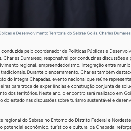
úblicas e Desenvolvimento Territorial do Sebrae Goiás, Charles Dumaresq
 conduzida pelo coordenador de Políticas Públicas e Desenvol
ás, Charles Dumaresq, responsável por conduzir as discussões a p
lvimento regional, empreendedorismo, integração entre municí
os tradicionais. Durante o encerramento, Charles também destac
ição do Integra Chapadas, evento nacional que reúne represent
leiras para troca de experiências e construção conjunta de sol
to dos territórios. Neste ano, o encontro será realizado em Goi
o do estado nas discussões sobre turismo sustentável e desen
te regional do Sebrae no Entorno do Distrito Federal e Nordest
 potencial econômico, turístico e cultural da Chapada, reforç