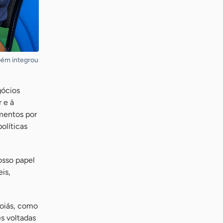
bém integrou
gócios
 e à
mentos por
olíticas
Nosso papel
is,
Goiás, como
s voltadas