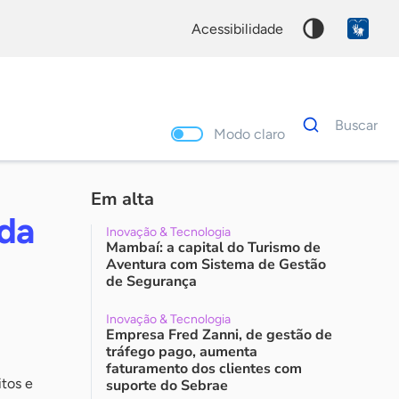
acessibilidade
Dados
Buscar
para
Modo claro
busca
Palavra
chave
Em alta
da
Inovação & Tecnologia
Mambaí: a capital do Turismo de
Aventura com Sistema de Gestão
de Segurança
Inovação & Tecnologia
Empresa Fred Zanni, de gestão de
tráfego pago, aumenta
faturamento dos clientes com
itos e
suporte do Sebrae