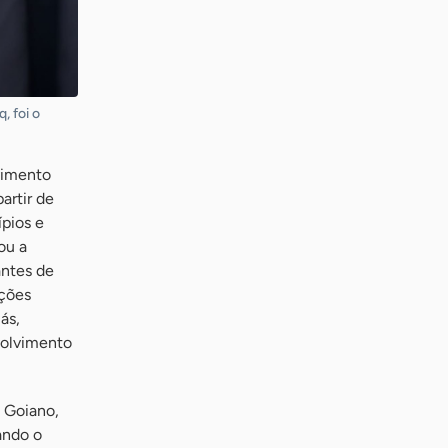
, foi o
vimento
artir de
pios e
ou a
antes de
uções
ás,
volvimento
e Goiano,
ando o