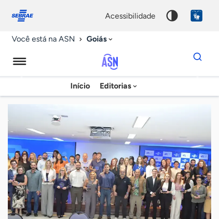
Fale
Acessibilidade
conosco
0
acessibilidade
9
Goiás
Você está na ASN
Dados
para
busca
Agência
Início
Editorias
Palavra
Sebrae
chave
de
Notícias