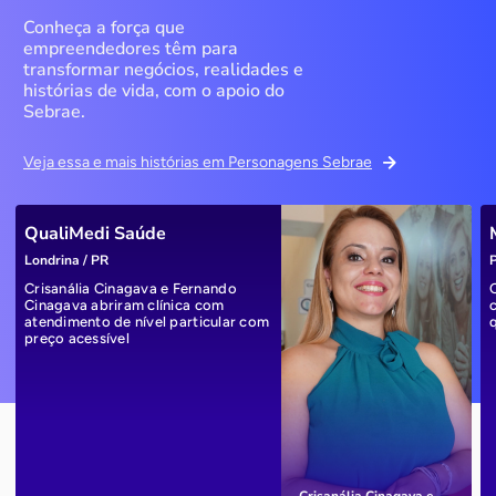
Conheça a força que
empreendedores têm para
transformar negócios, realidades e
histórias de vida, com o apoio do
Sebrae.
Veja essa e mais histórias em Personagens Sebrae
QualiMedi Saúde
Londrina / PR
P
Crisanália Cinagava e Fernando
Cinagava abriram clínica com
atendimento de nível particular com
preço acessível
Crisanália Cinagava e