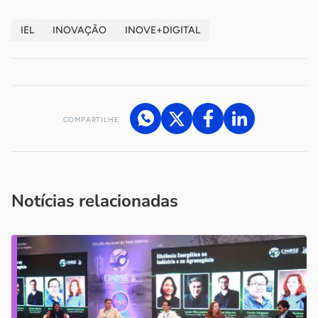
IEL
INOVAÇÃO
INOVE+DIGITAL
COMPARTILHE
Acesse nossos canais de atendimento
Ficou com alguma dúvida?
.
Se
você é um profissional da imprensa, entre em contato pelo
imprensa@sebrae.com.br
fale com a ASN em cada UF
ou
Notícias relacionadas