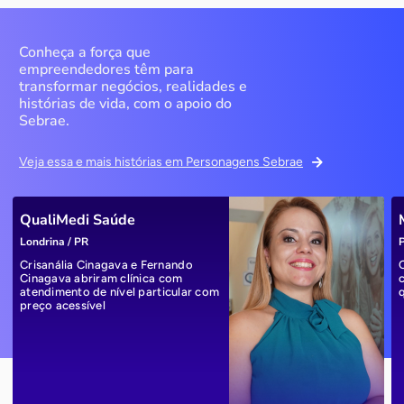
Conheça a força que
empreendedores têm para
transformar negócios, realidades e
histórias de vida, com o apoio do
Sebrae.
Veja essa e mais histórias em Personagens Sebrae
QualiMedi Saúde
Londrina / PR
P
Crisanália Cinagava e Fernando
Cinagava abriram clínica com
atendimento de nível particular com
preço acessível