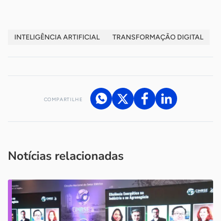
INTELIGÊNCIA ARTIFICIAL
TRANSFORMAÇÃO DIGITAL
COMPARTILHE
Acesse nossos canais de atendimento
Ficou com alguma dúvida?
.
Se
você é um profissional da imprensa, entre em contato pelo
imprensa@sebrae.com.br
fale com a ASN em cada UF
ou
Notícias relacionadas