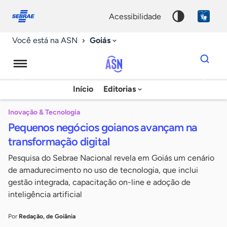
Fale
Acessibilidade
conosco
0
acessibilidade
9
Goiás
Você está na ASN
Dados
para
busca
Agência
Início
Editorias
Palavra
Sebrae
chave
de
Inovação & Tecnologia
Pequenos negócios goianos avançam na
Notícias
transformação digital
Pesquisa do Sebrae Nacional revela em Goiás um cenário
de amadurecimento no uso de tecnologia, que inclui
gestão integrada, capacitação on-line e adoção de
inteligência artificial
Por
Redação, de Goiânia