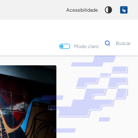
acessibilidade
Dados
Buscar
para
Modo claro
busca
Palavra
chave