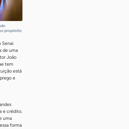
ndo
so propósito
o Senai
is de uma
tor João
rae tem
tuição está
prego e
randes
 e crédito.
de uma
Dessa forma