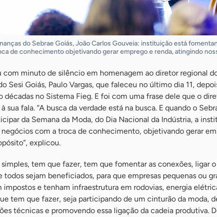
inanças do Sebrae Goiás, João Carlos Gouveia: instituição está fomenta
ca de conhecimento objetivando gerar emprego e renda, atingindo nos
u com minuto de silêncio em homenagem ao diretor regional d
o Sesi Goiás, Paulo Vargas, que faleceu no último dia 11, depo
co décadas no Sistema Fieg. E foi com uma frase dele que o dire
 à sua fala. “A busca da verdade está na busca. E quando o Seb
icipar da Semana da Moda, do Dia Nacional da Indústria, a insti
negócios com a troca de conhecimento, objetivando gerar em
pósito”, explicou.
 é simples, tem que fazer, tem que fomentar as conexões, ligar o
 todos sejam beneficiados, para que empresas pequenas ou g
mpostos e tenham infraestrutura em rodovias, energia elétrica
que tem que fazer, seja participando de um cinturão da moda, 
es técnicas e promovendo essa ligação da cadeia produtiva. 