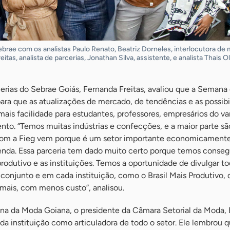
Sebrae com os analistas Paulo Renato, Beatriz Dorneles, interlocutora de
tas, analista de parcerias, Jonathan Silva, assistente, e analista Thais Ol
cerias do Sebrae Goiás, Fernanda Freitas, avaliou que a Seman
ara que as atualizações de mercado, de tendências e as possibi
is facilidade para estudantes, professores, empresários do va
nto. “Temos muitas indústrias e confecções, e a maior parte s
 com a Fieg vem porque é um setor importante economicamente
enda. Essa parceria tem dado muito certo porque temos conseg
produtivo e as instituições. Temos a oportunidade de divulgar to
onjunto e em cada instituição, como o Brasil Mais Produtivo, 
 mais, com menos custo”, analisou.
a da Moda Goiana, o presidente da Câmara Setorial da Moda, 
da instituição como articuladora de todo o setor. Ele lembrou q