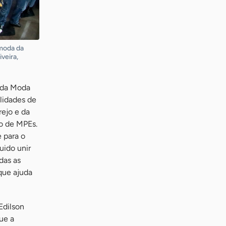
 moda da
iveira,
a da Moda
lidades de
rejo e da
ão de MPEs.
 para o
uido unir
das as
que ajuda
Edilson
ue a