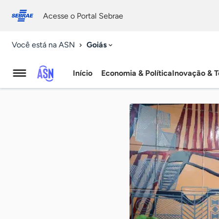
Fale
Acessibilidade
conosco
0
Acesse o Portal Sebrae
9
Goiás
Você está na ASN
Início
Economia & Política
Inovação & T
Agência
Sebrae
de
Notícias