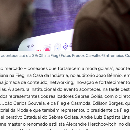
acontece até dia 29/05, na Fieg (Fotos Fredox Carvalho/Entremeios 
o mercado – conexões que fortalecem a moda goiana”, aconte
a na Fieg, na Casa da Indústria, no auditório João Bênnio, em
 jornada de conteúdo, networking, inovação e fortalecimento
s. A abertura institucional do evento aconteceu na tarde dest
 dos representantes dos realizadores Sebrae Goiás, com o diret
 João Carlos Gouveia, e da Fieg e Casmoda, Edilson Borges, qu
orial da Moda e que também representou o presidente da Fieg
liberativo Estadual do Sebrae Goiása, André Luiz Baptista Lin
ne master o renomado estilista Alexandre Herchcovitch, no dia