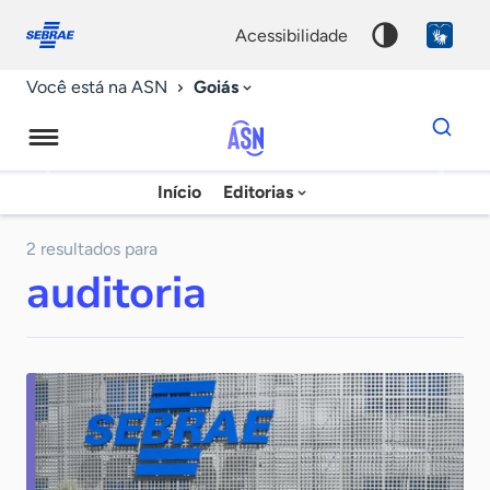
Fale
Acessibilidade
conosco
0
acessibilidade
9
Goiás
Você está na ASN
Dados
para
busca
Agência
Início
Editorias
Palavra
Sebrae
chave
de
2 resultados para
auditoria
Notícias