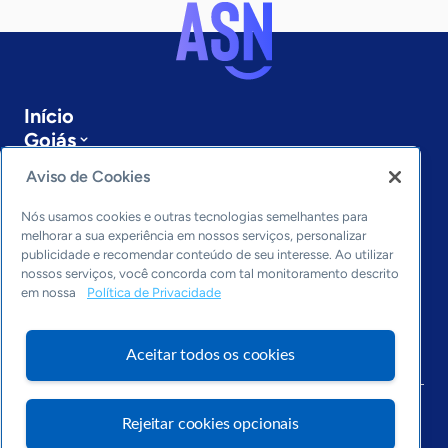
Início
Goiás
Sobre a ASN
Aviso de Cookies
Últimas notícias
Entre em contato
Nós usamos cookies e outras tecnologias semelhantes para
Editorias
melhorar a sua experiência em nossos serviços, personalizar
publicidade e recomendar conteúdo de seu interesse. Ao utilizar
Economia & Política
nossos serviços, você concorda com tal monitoramento descrito
em nossa
Política de Privacidade
Inovação & Tecnologia
Cultura empreendedora
Dados
Aceitar todos os cookies
Arquivo
Rejeitar cookies opcionais