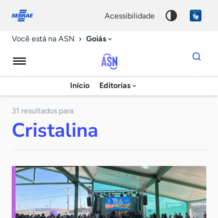
Fale
Acessibilidade
conosco
0
acessibilidade
9
Goiás
Você está na ASN
Dados
para
busca
Agência
Início
Editorias
Palavra
Sebrae
chave
de
31 resultados para
Cristalina
Notícias