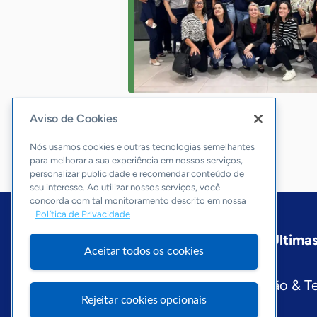
Aviso de Cookies
Nós usamos cookies e outras tecnologias semelhantes
para melhorar a sua experiência em nossos serviços,
personalizar publicidade e recomendar conteúdo de
seu interesse. Ao utilizar nossos serviços, você
concorda com tal monitoramento descrito em nossa
Política de Privacidade
Início
Goiás
Sobre a ASN
Últimas
Aceitar todos os cookies
Editorias
Economia & Política
Inovação & T
Rejeitar cookies opcionais