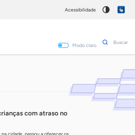
acessibilidade
Dados
Buscar
para
Modo claro
busca
Palavra
chave
crianças com atraso no
s na cidade, passou a oferecer os