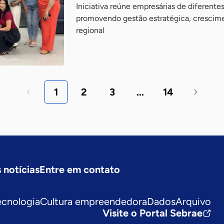
Iniciativa reúne empresárias de diferente
promovendo gestão estratégica, crescim
regional
1
2
3
...
14
 notícias
Entre em contato
ecnologia
Cultura empreendedora
Dados
Arquivo
Visite o Portal Sebrae