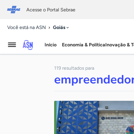
Fale
Acessibilidade
conosco
0
Acesse o Portal Sebrae
9
Goiás
Você está na ASN
Início
Economia & Política
Inovação & T
Agência
Sebrae
119 resultados para
de
empreendedor
Notícias