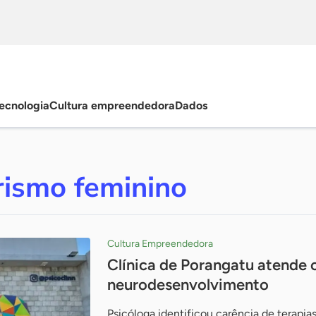
ecnologia
Cultura empreendedora
Dados
ismo feminino
Cultura Empreendedora
Clínica de Porangatu atende 
neurodesenvolvimento
Psicóloga identificou carência de terapia