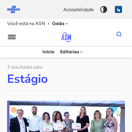
Fale
Acessibilidade
conosco
0
acessibilidade
9
Goiás
Você está na ASN
Dados
para
busca
Agência
Início
Editorias
Palavra
Sebrae
chave
de
3 resultados para
Estágio
Notícias