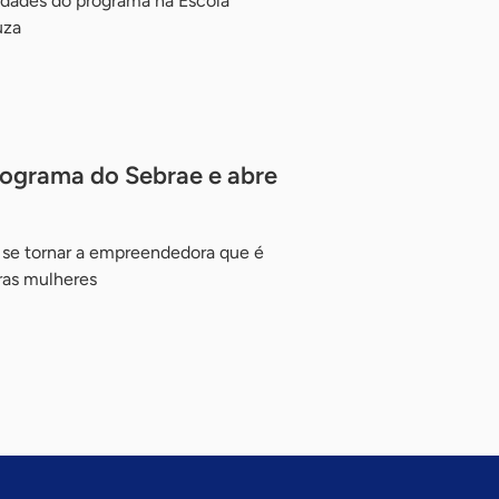
idades do programa na Escola
uza
rograma do Sebrae e abre
 se tornar a empreendedora que é
ras mulheres