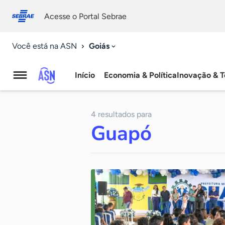
Fale
Acessibilidade
conosco
0
Acesse o Portal Sebrae
9
Goiás
Você está na ASN
Início
Economia & Política
Inovação & T
Agência
Sebrae
4 resultados para
de
Guapó
Notícias