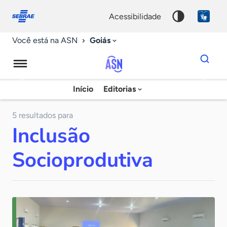
Fale
Acessibilidade
conosco
0
acessibilidade
9
Goiás
Você está na ASN
Dados
para
busca
Agência
Início
Editorias
Palavra
Sebrae
chave
de
5 resultados para
Inclusão
Notícias
Socioprodutiva