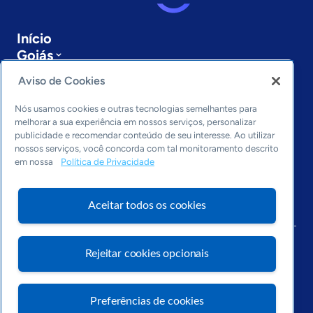
Início
Goiás
Sobre a ASN
Aviso de Cookies
Últimas notícias
Entre em contato
Nós usamos cookies e outras tecnologias semelhantes para
Editorias
melhorar a sua experiência em nossos serviços, personalizar
publicidade e recomendar conteúdo de seu interesse. Ao utilizar
Economia & Política
nossos serviços, você concorda com tal monitoramento descrito
em nossa
Política de Privacidade
Inovação & Tecnologia
Cultura empreendedora
Dados
Aceitar todos os cookies
Arquivo
Rejeitar cookies opcionais
Preferências de cookies
Visite o Portal Sebrae