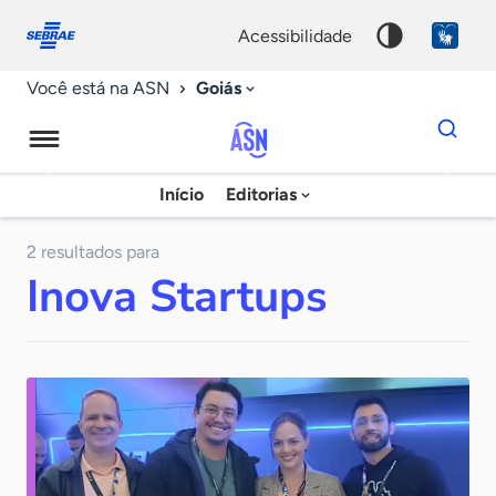
Fale
Acessibilidade
conosco
0
acessibilidade
9
Goiás
Você está na ASN
Dados
para
busca
Agência
Início
Editorias
Palavra
Sebrae
chave
de
2 resultados para
Inova Startups
Notícias