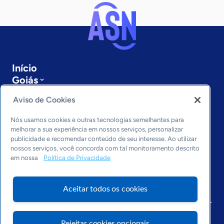
Início
Goiás
Sobre a ASN
Aviso de Cookies
Últimas notícias
Entre em contato
Nós usamos cookies e outras tecnologias semelhantes para
Editorias
melhorar a sua experiência em nossos serviços, personalizar
publicidade e recomendar conteúdo de seu interesse. Ao utilizar
Economia & Política
nossos serviços, você concorda com tal monitoramento descrito
Inovação & Tecnologia
em nossa
Política de Privacidade
Cultura empreendedora
Dados
Aceitar todos os cookies
Arquivo
Rejeitar cookies opcionais