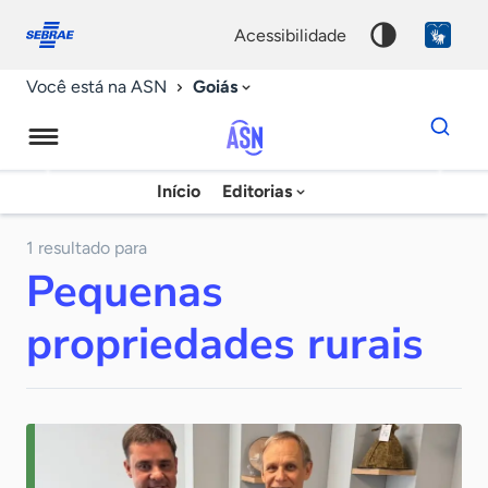
Fale
Acessibilidade
conosco
0
acessibilidade
9
Goiás
Você está na ASN
Dados
para
busca
Agência
Início
Editorias
Palavra
Sebrae
chave
de
1 resultado para
Pequenas
Notícias
propriedades rurais