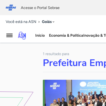
Fale
Acessibilidade
conosco
0
Acesse o Portal Sebrae
9
Goiás
Você está na ASN
Início
Economia & Política
Inovação & T
Agência
Sebrae
1 resultado para
de
Prefeitura E
Notícias