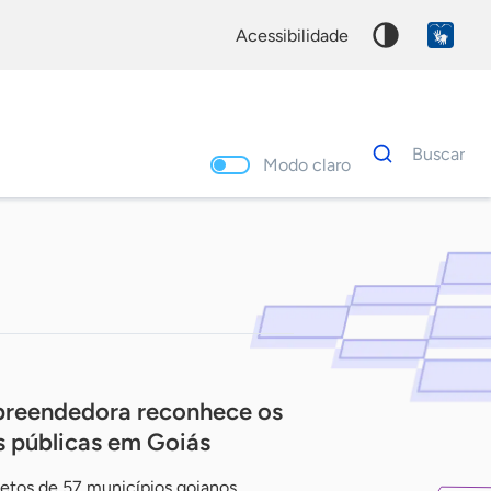
acessibilidade
Dados
Buscar
para
Modo claro
busca
Palavra
chave
preendedora reconhece os
s públicas em Goiás
etos de 57 municípios goianos