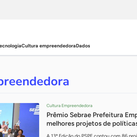
ecnologia
Cultura empreendedora
Dados
mpreendedora
Cultura Empreendedora
Prêmio Sebrae Prefeitura Em
melhores projetos de política
A 13ª Edição do PSPE contou com 86 proj