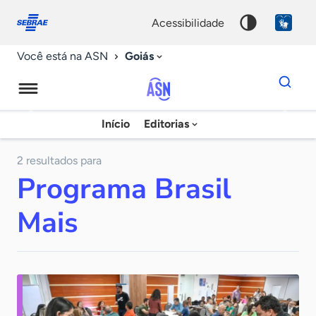
Fale
Acessibilidade
conosco
0
acessibilidade
9
Goiás
Você está na ASN
Dados
para
busca
Agência
Início
Editorias
Palavra
Sebrae
chave
de
2 resultados para
Programa Brasil
Notícias
Mais