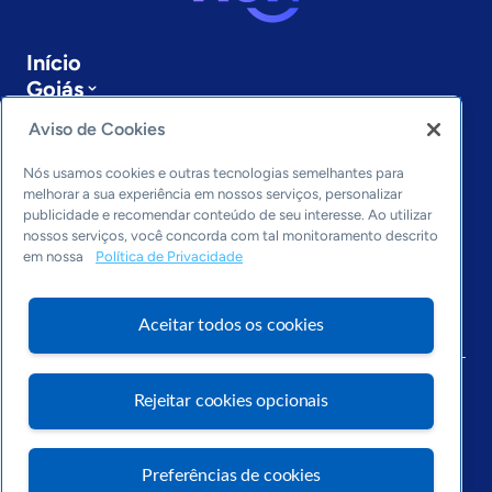
Início
Goiás
Sobre a ASN
Aviso de Cookies
Últimas notícias
Entre em contato
Nós usamos cookies e outras tecnologias semelhantes para
Editorias
melhorar a sua experiência em nossos serviços, personalizar
publicidade e recomendar conteúdo de seu interesse. Ao utilizar
Economia & Política
nossos serviços, você concorda com tal monitoramento descrito
em nossa
Política de Privacidade
Inovação & Tecnologia
Cultura empreendedora
Dados
Aceitar todos os cookies
Arquivo
Rejeitar cookies opcionais
Preferências de cookies
Visite o Portal Sebrae