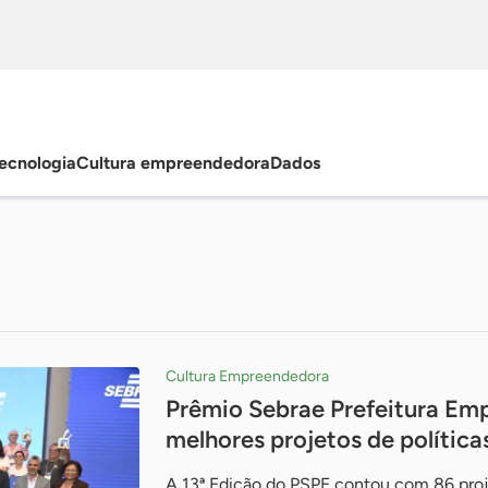
ecnologia
Cultura empreendedora
Dados
Cultura Empreendedora
Prêmio Sebrae Prefeitura Em
melhores projetos de política
A 13ª Edição do PSPE contou com 86 proj