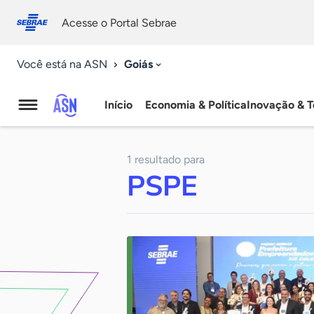
Fale
Acessibilidade
conosco
0
Acesse o Portal Sebrae
9
Goiás
Você está na ASN
Início
Economia & Política
Inovação & T
Agência
Sebrae
1 resultado para
de
PSPE
Notícias