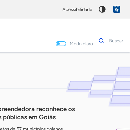
acessibilidade
Dados
Buscar
para
Modo claro
busca
Palavra
chave
preendedora reconhece os
s públicas em Goiás
etos de 57 municípios goianos