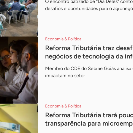
O encontro batizado de “Dia Deles” conto
desafios e oportunidades para o agronegó
Economia & Política
Reforma Tributária traz desa
negócios de tecnologia da i
Membro do CDE do Sebrae Goiás analisa c
impactam no setor
Economia & Política
Reforma Tributária trará pou
transparência para microem