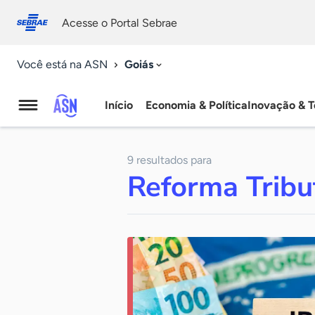
Fale
Acessibilidade
conosco
0
Acesse o Portal Sebrae
9
Goiás
Você está na ASN
Início
Economia & Política
Inovação & T
Agência
Sebrae
9 resultados para
de
Reforma Tribu
Notícias