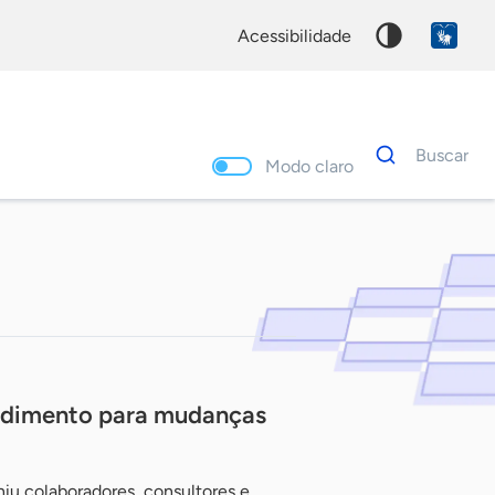
acessibilidade
Dados
Buscar
para
Modo claro
busca
Palavra
chave
ndimento para mudanças
iu colaboradores, consultores e