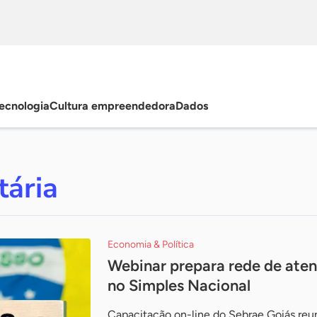
ecnologia
Cultura empreendedora
Dados
tária
Economia & Política
Webinar prepara rede de ate
no Simples Nacional
Capacitação on-line do Sebrae Goiás reun