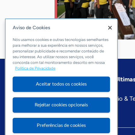
Aviso de Cookies
Nós usamos cookies e outras tecnologias semelhantes
para melhorar a sua experiência em nossos serviços,
personalizar publicidade e recomendar conteúdo de
seu interesse. Ao utilizar nossos serviços, você
concorda com tal monitoramento descrito em nossa
Política de Privacidade
Início
Goiás
Sobre a ASN
Últimas
Aceitar todos os cookies
Editorias
Economia & Política
Inovação & T
Rejeitar cookies opcionais
Preferências de cookies