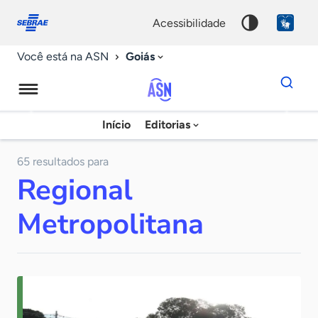
Fale
Acessibilidade
conosco
0
acessibilidade
9
Goiás
Você está na ASN
Dados
para
busca
Agência
Início
Editorias
Palavra
Sebrae
chave
de
65 resultados para
Regional
Notícias
Metropolitana