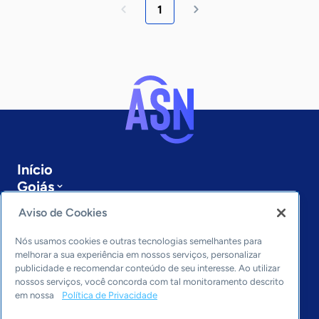
1
Início
Goiás
Sobre a ASN
Aviso de Cookies
Últimas notícias
Entre em contato
Nós usamos cookies e outras tecnologias semelhantes para
Editorias
melhorar a sua experiência em nossos serviços, personalizar
publicidade e recomendar conteúdo de seu interesse. Ao utilizar
Economia & Política
nossos serviços, você concorda com tal monitoramento descrito
em nossa
Política de Privacidade
Inovação & Tecnologia
Cultura empreendedora