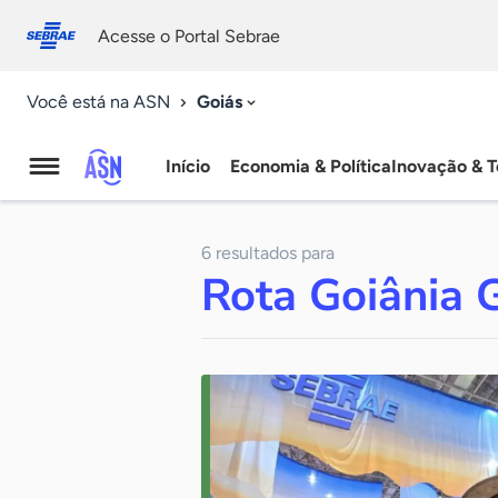
Fale
Acessibilidade
conosco
0
Acesse o Portal Sebrae
9
Goiás
Você está na ASN
Início
Economia & Política
Inovação & T
Agência
Sebrae
6 resultados para
de
Rota Goiânia 
Notícias