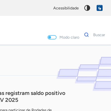
acessibilidade
Dados
Buscar
para
Modo claro
busca
Palavra
chave
s registram saldo positivo
AV 2025
para participar de Rodadas de