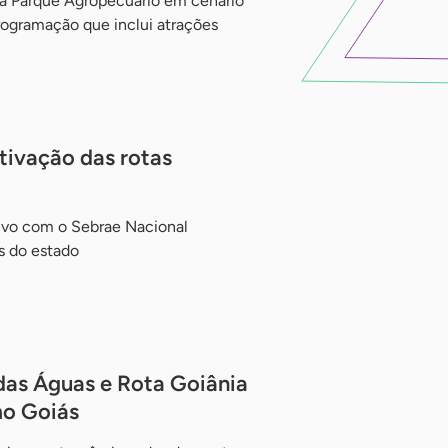
ma Parque Agropecuário em cenário
rogramação que inclui atrações
ativação das rotas
tivo com o Sebrae Nacional
as do estado
das Águas e Rota Goiânia
mo Goiás