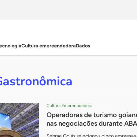
ecnologia
Cultura empreendedora
Dados
Gastronômica
Cultura Empreendedora
Operadoras de turismo goiana
nas negociações durante AB
Sebrae Goiás selecionou cinco empresas 