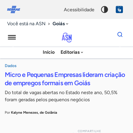
Fale
Acessibilidade
conosco
0
acessibilidade
9
Goiás
Você está na ASN
Dados
para
busca
Agência
Início
Editorias
Palavra
Sebrae
chave
de
Dados
Micro e Pequenas Empresas lideram criação
Notícias
de empregos formais em Goiás
Do total de vagas abertas no Estado neste ano, 50,5%
foram geradas pelos pequenos negócios
Por
Kalyne Menezes, de Goiânia
COMPARTILHE