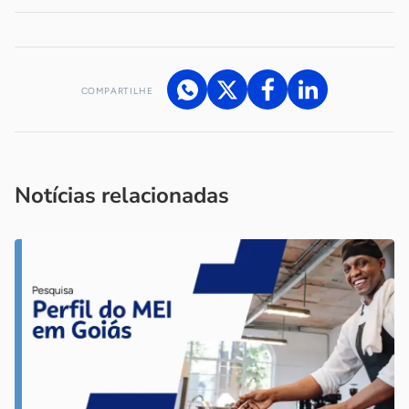
COMPARTILHE
Acesse nossos canais de atendimento
Ficou com alguma dúvida?
.
Se
você é um profissional da imprensa, entre em contato pelo
imprensa@sebrae.com.br
fale com a ASN em cada UF
ou
Notícias relacionadas