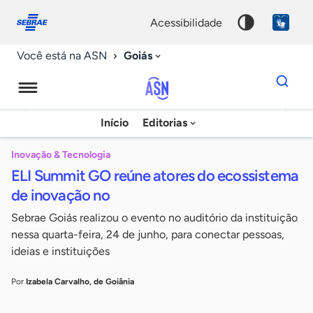
Fale
Acessibilidade
conosco
0
acessibilidade
9
Goiás
Você está na ASN
Dados
para
busca
Agência
Início
Editorias
Palavra
Sebrae
chave
de
Inovação & Tecnologia
ELI Summit GO reúne atores do ecossistema
Notícias
de inovação no
Sebrae Goiás realizou o evento no auditório da instituição
nessa quarta-feira, 24 de junho, para conectar pessoas,
ideias e instituições
Por
Izabela Carvalho, de Goiânia