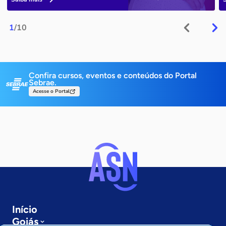
1
/10
Confira cursos, eventos e conteúdos do Portal
Sebrae.
Acesse o Portal
Início
Goiás