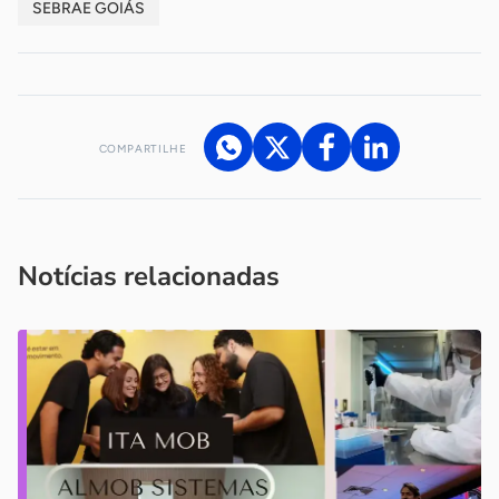
SEBRAE GOIÁS
COMPARTILHE
Acesse nossos canais de atendimento
Ficou com alguma dúvida?
.
Se
você é um profissional da imprensa, entre em contato pelo
imprensa@sebrae.com.br
fale com a ASN em cada UF
ou
Notícias relacionadas