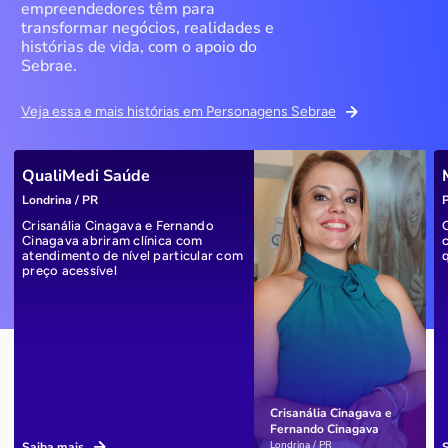
empreendedores têm para
transformar negócios, realidades e
histórias de vida, com o apoio do
Sebrae.
Veja essa e mais histórias em Personagens Sebrae
QualiMedi Saúde
Londrina / PR
P
Crisanália Cinagava e Fernando
Cinagava abriram clínica com
atendimento de nível particular com
preço acessível
Crisanália Cinagava e
Fernando Cinagava
Londrina / PR
Saiba mais