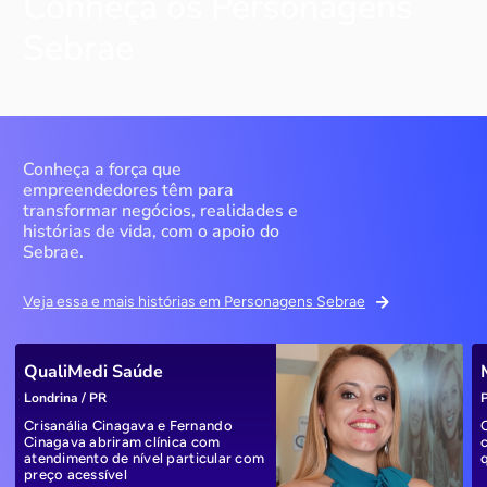
Conheça os Personagens
Sebrae
Conheça a força que
empreendedores têm para
transformar negócios, realidades e
histórias de vida, com o apoio do
Sebrae.
Veja essa e mais histórias em Personagens Sebrae
QualiMedi Saúde
Londrina / PR
P
Crisanália Cinagava e Fernando
Cinagava abriram clínica com
atendimento de nível particular com
preço acessível