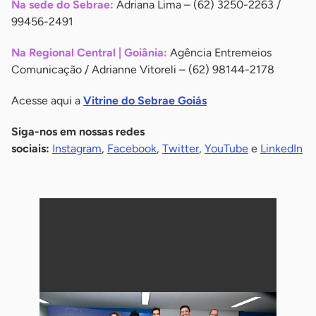
Na sede do Sebrae:
Adriana Lima – (62) 3250-2263 /
99456-2491
Na Regional Central | Goiânia:
Agência Entremeios
Comunicação / Adrianne Vitoreli – (62) 98144-2178
Acesse aqui a
Vitrine do Sebrae Goiás
Siga-nos em nossas redes
sociais:
Instagram
,
Facebook
,
Twitter
,
YouTube
e
LinkedIn