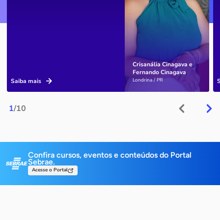
Crisanália Cinagava e
Fernando Cinagava
Londrina / PR
Saiba mais
1
/10
Confira cursos, eventos e conteúdos do Portal
Sebrae.
Acesse o Portal