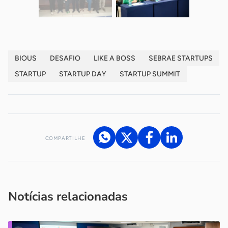
BIOUS
DESAFIO
LIKE A BOSS
SEBRAE STARTUPS
STARTUP
STARTUP DAY
STARTUP SUMMIT
COMPARTILHE
Acesse nossos canais de atendimento
Ficou com alguma dúvida?
.
Se
você é um profissional da imprensa, entre em contato pelo
imprensa@sebrae.com.br
fale com a ASN em cada UF
ou
Notícias relacionadas