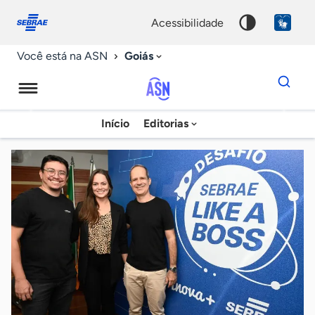
Fale
Acessibilidade
conosco
0
acessibilidade
9
Goiás
Você está na ASN
Dados
para
busca
Agência
Início
Editorias
Palavra
Sebrae
chave
de
Notícias