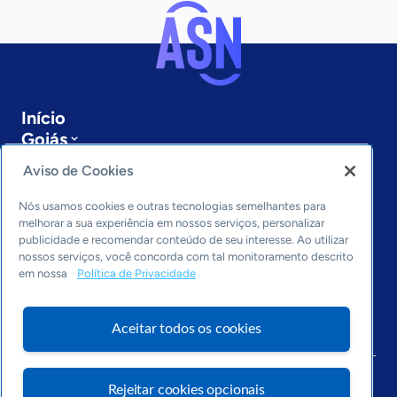
Início
Goiás
Sobre a ASN
Aviso de Cookies
Últimas notícias
Entre em contato
Nós usamos cookies e outras tecnologias semelhantes para
Editorias
melhorar a sua experiência em nossos serviços, personalizar
publicidade e recomendar conteúdo de seu interesse. Ao utilizar
Economia & Política
nossos serviços, você concorda com tal monitoramento descrito
em nossa
Política de Privacidade
Inovação & Tecnologia
Cultura empreendedora
Dados
Aceitar todos os cookies
Arquivo
Rejeitar cookies opcionais