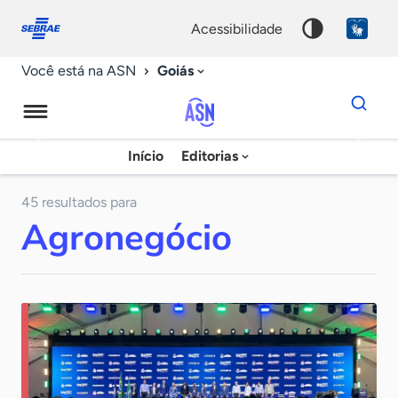
Fale
Acessibilidade
conosco
0
acessibilidade
9
Goiás
Você está na ASN
Dados
para
busca
Agência
Início
Editorias
Palavra
Sebrae
chave
de
45 resultados para
Agronegócio
Notícias