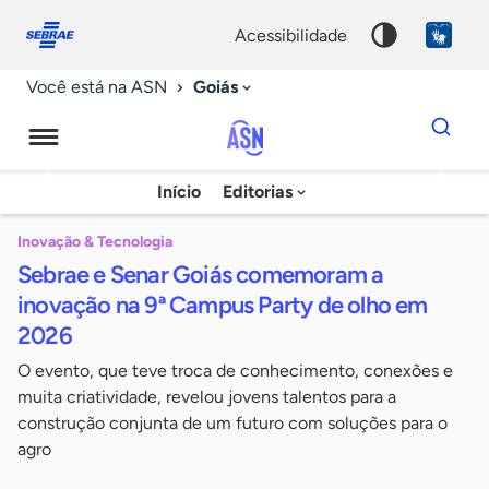
Fale
Acessibilidade
conosco
0
acessibilidade
9
Goiás
Você está na ASN
Dados
para
busca
Agência
Início
Editorias
Palavra
Sebrae
chave
de
Inovação & Tecnologia
Sebrae e Senar Goiás comemoram a
Notícias
inovação na 9ª Campus Party de olho em
2026
O evento, que teve troca de conhecimento, conexões e
muita criatividade, revelou jovens talentos para a
construção conjunta de um futuro com soluções para o
agro