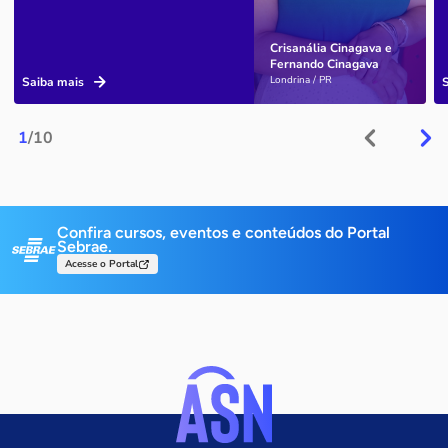
Crisanália Cinagava e
Fernando Cinagava
Londrina / PR
Saiba mais
1
/10
Confira cursos, eventos e conteúdos do Portal
Sebrae.
Acesse o Portal