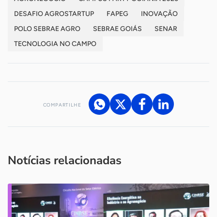
DESAFIO AGROSTARTUP
FAPEG
INOVAÇÃO
POLO SEBRAE AGRO
SEBRAE GOIÁS
SENAR
TECNOLOGIA NO CAMPO
COMPARTILHE
Acesse nossos canais de atendimento
Ficou com alguma dúvida?
.
Se
você é um profissional da imprensa, entre em contato pelo
imprensa@sebrae.com.br
fale com a ASN em cada UF
ou
Notícias relacionadas