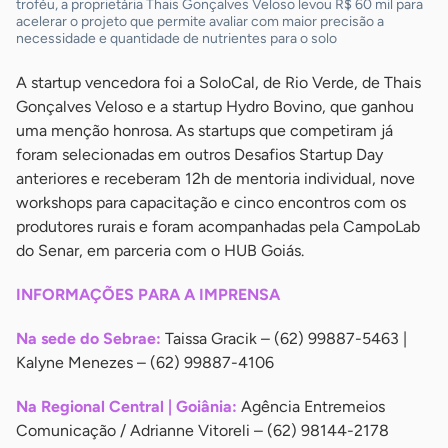
troféu, a proprietária Thais Gonçalves Veloso levou R$ 60 mil para
acelerar o projeto que permite avaliar com maior precisão a
necessidade e quantidade de nutrientes para o solo
A startup vencedora foi a SoloCal, de Rio Verde, de Thais
Gonçalves Veloso e a startup Hydro Bovino, que ganhou
uma menção honrosa. As startups que competiram já
foram selecionadas em outros Desafios Startup Day
anteriores e receberam 12h de mentoria individual, nove
workshops para capacitação e cinco encontros com os
produtores rurais e foram acompanhadas pela CampoLab
do Senar, em parceria com o HUB Goiás.
INFORMAÇÕES PARA A IMPRENSA
Na sede do Sebrae:
Taissa Gracik – (62) 99887-5463 |
Kalyne Menezes – (62) 99887-4106
Na Regional Central | Goiânia:
Agência Entremeios
Comunicação / Adrianne Vitoreli – (62) 98144-2178