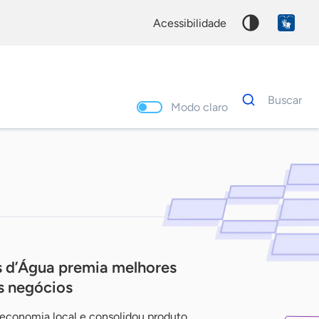
acessibilidade
Dados
Buscar
para
Modo claro
busca
Palavra
chave
s d’Água premia melhores
s negócios
economia local e consolidou produto