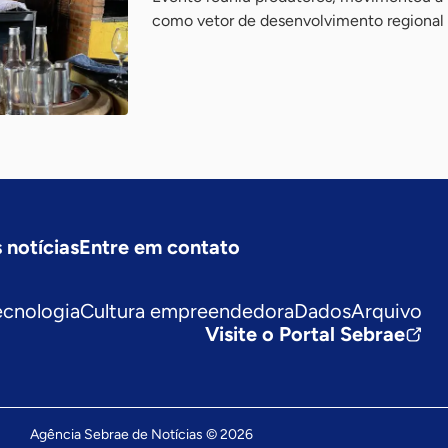
como vetor de desenvolvimento regional
 notícias
Entre em contato
ecnologia
Cultura empreendedora
Dados
Arquivo
Visite o Portal Sebrae
Agência Sebrae de Notícias © 2026