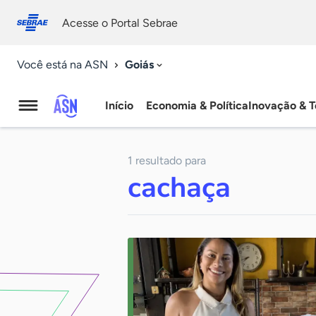
Fale
Acessibilidade
conosco
0
Acesse o Portal Sebrae
9
Goiás
Você está na ASN
Início
Economia & Política
Inovação & T
Agência
Sebrae
1 resultado para
de
cachaça
Notícias