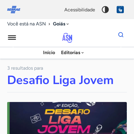
Fale
Acessibilidade
conosco
0
acessibilidade
9
Goiás
Você está na ASN
Dados
para
busca
Agência
Início
Editorias
Palavra
Sebrae
chave
de
3 resultados para
Desafio Liga Jovem
Notícias