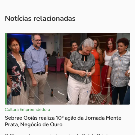
Acesse nossos canais de atendimento
Ficou com alguma dúvida?
.
Se
você é um profissional da imprensa, entre em contato pelo
imprensa@sebrae.com.br
fale com a ASN em cada UF
ou
Notícias relacionadas
Cultura Empreendedora
Sebrae Goiás realiza 10ª ação da Jornada Mente
Prata, Negócio de Ouro