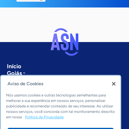
Início
Goiás
Sobre a ASN
Aviso de Cookies
Últimas notícias
Entre em contato
Nós usamos cookies e outras tecnologias semelhantes para
Editorias
melhorar a sua experiência em nossos serviços, personalizar
publicidade e recomendar conteúdo de seu interesse. Ao utilizar
Economia & Política
nossos serviços, você concorda com tal monitoramento descrito
em nossa
Política de Privacidade
Inovação & Tecnologia
Cultura empreendedora