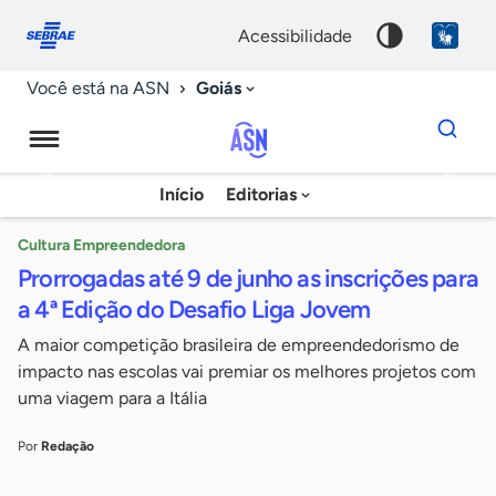
Fale
Acessibilidade
conosco
0
acessibilidade
9
Goiás
Você está na ASN
Dados
para
busca
Agência
Início
Editorias
Palavra
Sebrae
chave
de
Cultura Empreendedora
Prorrogadas até 9 de junho as inscrições para
Notícias
a 4ª Edição do Desafio Liga Jovem
A maior competição brasileira de empreendedorismo de
impacto nas escolas vai premiar os melhores projetos com
uma viagem para a Itália
Por
Redação