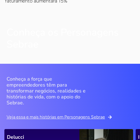
faturamento aumentará 15%
Conheça os Personagens
Sebrae
Conheça a força que
empreendedores têm para
transformar negócios, realidades e
histórias de vida, com o apoio do
Sebrae.
Veja essa e mais histórias em Personagens Sebrae
Delucci