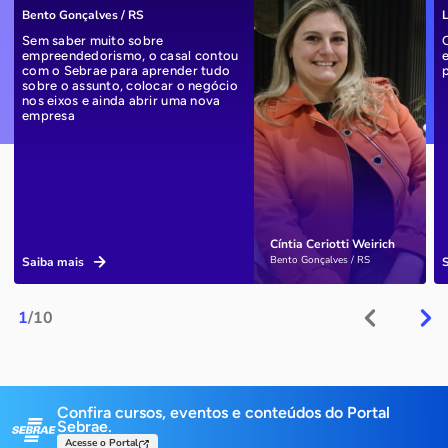
Bento Gonçalves / RS
L
Sem saber muito sobre
empreendedorismo, o casal contou
com o Sebrae para aprender tudo
sobre o assunto, colocar o negócio
nos eixos e ainda abrir uma nova
empresa
Cíntia Ceriotti Weirich
Bento Gonçalves / RS
Saiba mais
1
/10
Confira cursos, eventos e conteúdos do Portal
Sebrae.
Acesse o Portal