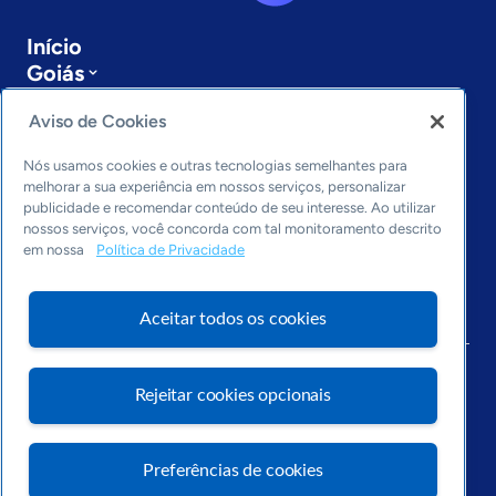
Início
Goiás
Sobre a ASN
Aviso de Cookies
Últimas notícias
Entre em contato
Nós usamos cookies e outras tecnologias semelhantes para
Editorias
melhorar a sua experiência em nossos serviços, personalizar
publicidade e recomendar conteúdo de seu interesse. Ao utilizar
Economia & Política
nossos serviços, você concorda com tal monitoramento descrito
Inovação & Tecnologia
em nossa
Política de Privacidade
Cultura empreendedora
Dados
Aceitar todos os cookies
Arquivo
Rejeitar cookies opcionais
Preferências de cookies
Visite o Portal Sebrae