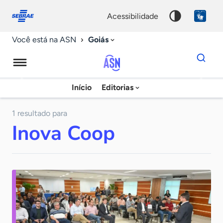
Fale
Acessibilidade
conosco
0
acessibilidade
9
Goiás
Você está na ASN
Dados
para
busca
Agência
Início
Editorias
Palavra
Sebrae
chave
de
1 resultado para
Inova Coop
Notícias