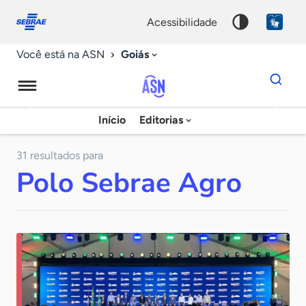
Fale
Acessibilidade
conosco
0
acessibilidade
9
Goiás
Você está na ASN
Dados
para
busca
Agência
Início
Editorias
Palavra
Sebrae
chave
de
31 resultados para
Polo Sebrae Agro
Notícias