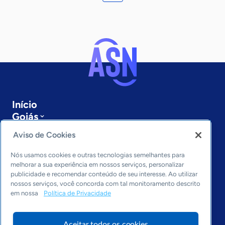
Início
Goiás
Sobre a ASN
Aviso de Cookies
Últimas notícias
Entre em contato
Nós usamos cookies e outras tecnologias semelhantes para
Editorias
melhorar a sua experiência em nossos serviços, personalizar
publicidade e recomendar conteúdo de seu interesse. Ao utilizar
Economia & Política
nossos serviços, você concorda com tal monitoramento descrito
em nossa
Política de Privacidade
Inovação & Tecnologia
Cultura empreendedora
Dados
Aceitar todos os cookies