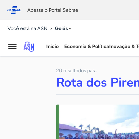
Fale
Acessibilidade
conosco
0
Acesse o Portal Sebrae
9
Goiás
Você está na ASN
Início
Economia & Política
Inovação & T
Agência
Sebrae
20 resultados para
de
Rota dos Pire
Notícias