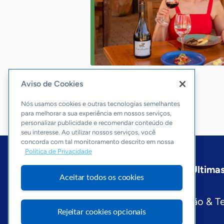
Aviso de Cookies
Nós usamos cookies e outras tecnologias semelhantes
para melhorar a sua experiência em nossos serviços,
personalizar publicidade e recomendar conteúdo de
seu interesse. Ao utilizar nossos serviços, você
concorda com tal monitoramento descrito em nossa
Política de Privacidade
Início
Goiás
Sobre a ASN
Últimas
Aceitar todos os cookies
Editorias
Economia & Política
Inovação & T
Rejeitar cookies opcionais