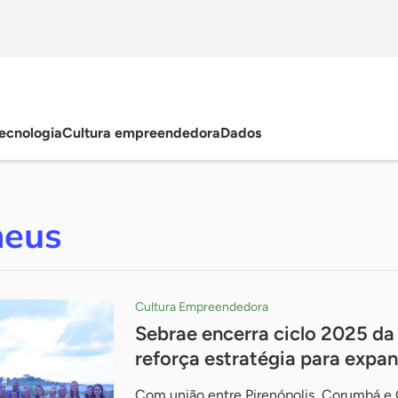
ecnologia
Cultura empreendedora
Dados
neus
Cultura Empreendedora
Sebrae encerra ciclo 2025 da
reforça estratégia para expa
Com união entre Pirenópolis, Corumbá e C