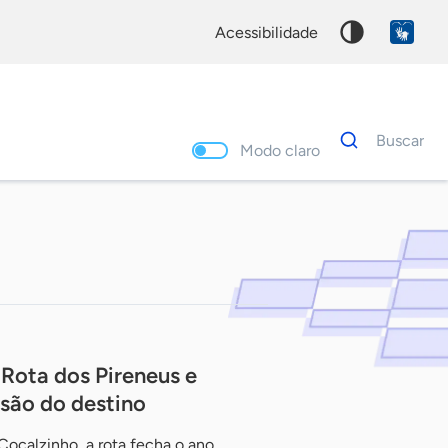
acessibilidade
Dados
Buscar
para
Modo claro
busca
Palavra
chave
 Rota dos Pireneus e
nsão do destino
ocalzinho, a rota fecha o ano