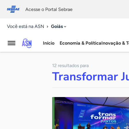
Fale
Acessibilidade
conosco
0
Acesse o Portal Sebrae
9
Goiás
Você está na ASN
Início
Economia & Política
Inovação & T
Agência
Sebrae
12 resultados para
de
Transformar J
Notícias