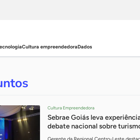
ecnologia
Cultura empreendedora
Dados
untos
Cultura Empreendedora
Sebrae Goiás leva experiênci
debate nacional sobre turism
Gerente da Regional Centro-Leste destac