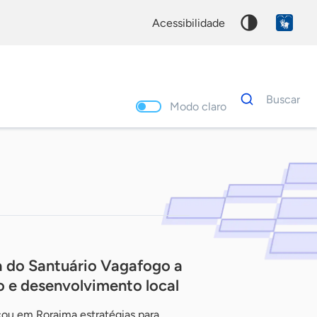
acessibilidade
Dados
Buscar
para
Modo claro
busca
Palavra
chave
a do Santuário Vagafogo a
o e desenvolvimento local
ou em Roraima estratégias para