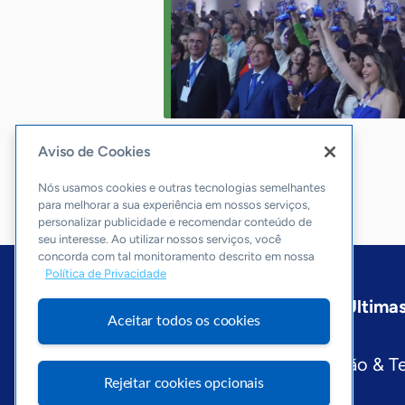
Aviso de Cookies
Nós usamos cookies e outras tecnologias semelhantes
para melhorar a sua experiência em nossos serviços,
personalizar publicidade e recomendar conteúdo de
seu interesse. Ao utilizar nossos serviços, você
concorda com tal monitoramento descrito em nossa
Política de Privacidade
Início
Goiás
Sobre a ASN
Últimas
Aceitar todos os cookies
Editorias
Economia & Política
Inovação & T
Rejeitar cookies opcionais