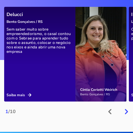
Delucci
Bento Gonçalves / RS
L
Sem saber muito sobre
empreendedorismo, o casal contou
com o Sebrae para aprender tudo
sobre o assunto, colocar o negócio
nos eixos e ainda abrir uma nova
empresa
Cíntia Ceriotti Weirich
Bento Gonçalves / RS
Saiba mais
1
/10