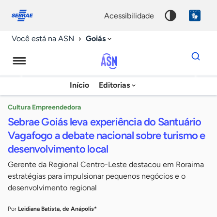
Fale
Acessibilidade
conosco
0
acessibilidade
9
Goiás
Você está na ASN
Dados
para
busca
Agência
Início
Editorias
Palavra
Sebrae
chave
de
Cultura Empreendedora
Sebrae Goiás leva experiência do Santuário
Notícias
Vagafogo a debate nacional sobre turismo e
desenvolvimento local
Gerente da Regional Centro-Leste destacou em Roraima
estratégias para impulsionar pequenos negócios e o
desenvolvimento regional
Por
Leidiana Batista, de Anápolis*