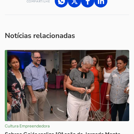
COMPARTILHE
Acesse nossos canais de atendimento
Ficou com alguma dúvida?
.
Se
você é um profissional da imprensa, entre em contato pelo
imprensa@sebrae.com.br
fale com a ASN em cada UF
ou
Notícias relacionadas
Cultura Empreendedora