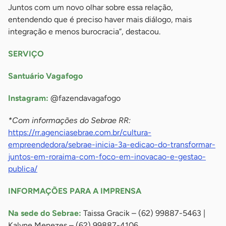
Juntos com um novo olhar sobre essa relação,
entendendo que é preciso haver mais diálogo, mais
integração e menos burocracia”, destacou.
SERVIÇO
Santuário Vagafogo
Instagram:
@fazendavagafogo
*Com informações do Sebrae RR:
https://rr.agenciasebrae.com.br/cultura-
empreendedora/sebrae-inicia-3a-edicao-do-transformar-
juntos-em-roraima-com-foco-em-inovacao-e-gestao-
publica/
INFORMAÇÕES PARA A IMPRENSA
Na sede do Sebrae:
Taissa Gracik – (62) 99887-5463 |
Kalyne Menezes – (62) 99887-4106