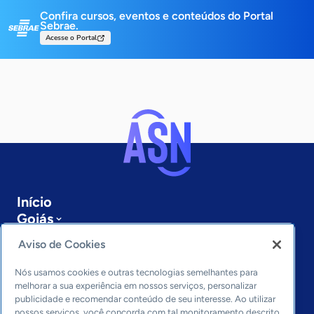
Confira cursos, eventos e conteúdos do Portal
Sebrae.
Acesse o Portal
Início
Goiás
Sobre a ASN
Aviso de Cookies
Últimas notícias
Entre em contato
Nós usamos cookies e outras tecnologias semelhantes para
Editorias
melhorar a sua experiência em nossos serviços, personalizar
publicidade e recomendar conteúdo de seu interesse. Ao utilizar
nossos serviços, você concorda com tal monitoramento descrito