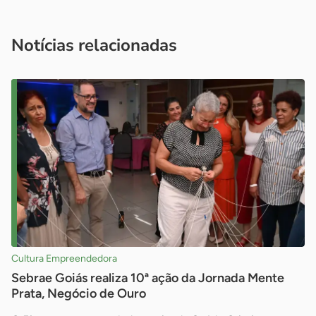
Acesse nossos canais de atendimento
Ficou com alguma dúvida?
.
Se
você é um profissional da imprensa, entre em contato pelo
imprensa@sebrae.com.br
fale com a ASN em cada UF
ou
Notícias relacionadas
Cultura Empreendedora
Sebrae Goiás realiza 10ª ação da Jornada Mente
Prata, Negócio de Ouro