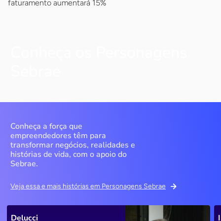
faturamento aumentará 15%
Conheça os Personagens
Sebrae
Conheça a força que
empreendedores têm para
transformar negócios, realidades e
histórias de vida, com o apoio do
Sebrae.
Veja essa e mais histórias em Personagens Sebrae
Delucci