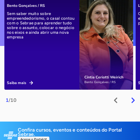
Bento Gonçalves / RS
L
Sem saber muito sobre
empreendedorismo, o casal contou
com o Sebrae para aprender tudo
sobre o assunto, colocar o negócio
nos eixos e ainda abrir uma nova
empresa
Cíntia Ceriotti Weirich
Bento Gonçalves / RS
Saiba mais
1
/10
Confira cursos, eventos e conteúdos do Portal
Sebrae.
Acesse o Portal