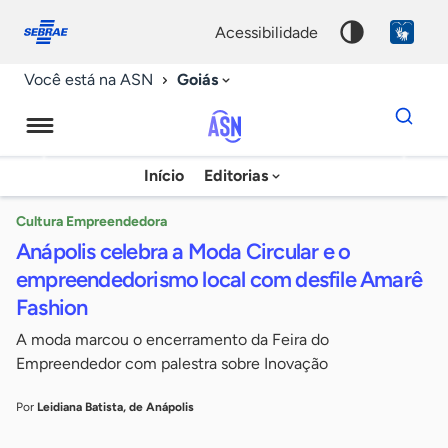
Fale
Acessibilidade
conosco
0
acessibilidade
9
Goiás
Você está na ASN
Dados
para
busca
Agência
Início
Editorias
Palavra
Sebrae
chave
de
Cultura Empreendedora
Anápolis celebra a Moda Circular e o
Notícias
empreendedorismo local com desfile Amarê
Fashion
A moda marcou o encerramento da Feira do
Empreendedor com palestra sobre Inovação
Por
Leidiana Batista, de Anápolis