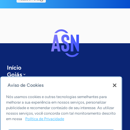
Início
Goiás
Sobre a ASN
Aviso de Cookies
Últimas notícias
Entre em contato
Nós usamos cookies e outras tecnologias semelhantes para
Editorias
melhorar a sua experiência em nossos serviços, personalizar
publicidade e recomendar conteúdo de seu interesse. Ao utilizar
Economia & Política
nossos serviços, você concorda com tal monitoramento descrito
em nossa
Política de Privacidade
Inovação & Tecnologia
Cultura empreendedora