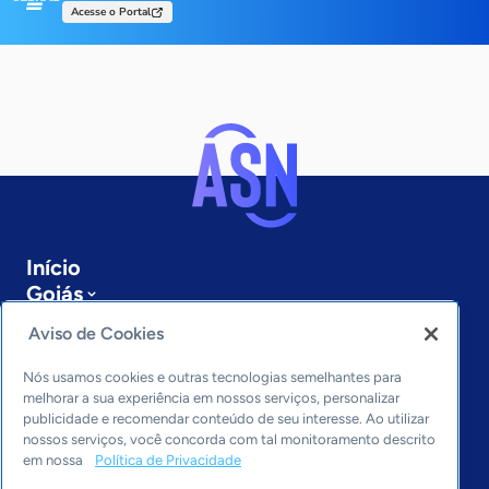
Acesse o Portal
Início
Goiás
Sobre a ASN
Aviso de Cookies
Últimas notícias
Entre em contato
Nós usamos cookies e outras tecnologias semelhantes para
Editorias
melhorar a sua experiência em nossos serviços, personalizar
publicidade e recomendar conteúdo de seu interesse. Ao utilizar
Economia & Política
nossos serviços, você concorda com tal monitoramento descrito
em nossa
Política de Privacidade
Inovação & Tecnologia