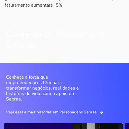
faturamento aumentará 15%
Conheça os Personagens
Sebrae
Conheça a força que
empreendedores têm para
transformar negócios, realidades e
histórias de vida, com o apoio do
Sebrae.
Veja essa e mais histórias em Personagens Sebrae