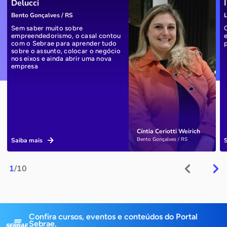
Delucci
Bento Gonçalves / RS
L
Sem saber muito sobre
empreendedorismo, o casal contou
com o Sebrae para aprender tudo
sobre o assunto, colocar o negócio
nos eixos e ainda abrir uma nova
empresa
Cíntia Ceriotti Weirich
Bento Gonçalves / RS
Saiba mais
1
/10
Confira cursos, eventos e conteúdos do Portal
Sebrae.