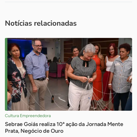
Acesse nossos canais de atendimento
Ficou com alguma dúvida?
.
Se
você é um profissional da imprensa, entre em contato pelo
imprensa@sebrae.com.br
fale com a ASN em cada UF
ou
Notícias relacionadas
Cultura Empreendedora
Sebrae Goiás realiza 10ª ação da Jornada Mente
Prata, Negócio de Ouro