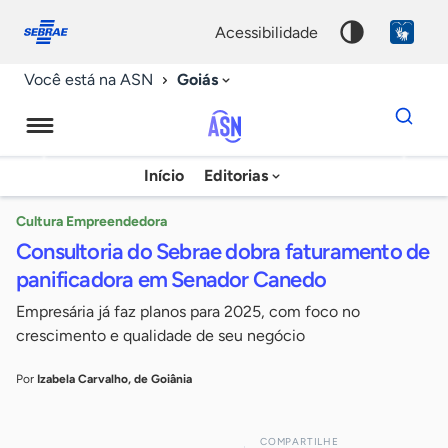
Fale
Acessibilidade
conosco
0
acessibilidade
9
Goiás
Você está na ASN
Dados
para
busca
Agência
Início
Editorias
Palavra
Sebrae
chave
de
Cultura Empreendedora
Consultoria do Sebrae dobra faturamento de
Notícias
panificadora em Senador Canedo
Empresária já faz planos para 2025, com foco no
crescimento e qualidade de seu negócio
Por
Izabela Carvalho, de Goiânia
COMPARTILHE