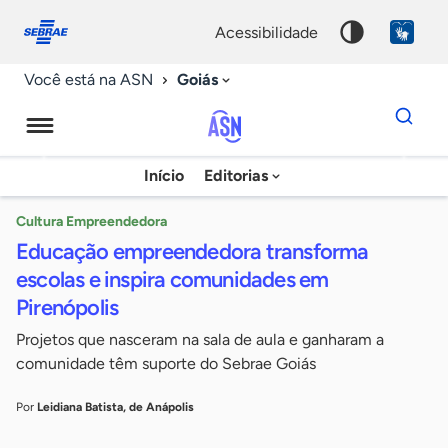
Fale
Acessibilidade
conosco
0
acessibilidade
9
Goiás
Você está na ASN
Dados
para
busca
Agência
Início
Editorias
Palavra
Sebrae
chave
de
Cultura Empreendedora
Educação empreendedora transforma
Notícias
escolas e inspira comunidades em
Pirenópolis
Projetos que nasceram na sala de aula e ganharam a
comunidade têm suporte do Sebrae Goiás
Por
Leidiana Batista, de Anápolis