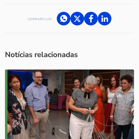
COMPARTILHE
Acesse nossos canais de atendimento
Ficou com alguma dúvida?
.
Se
você é um profissional da imprensa, entre em contato pelo
imprensa@sebrae.com.br
fale com a ASN em cada UF
ou
Notícias relacionadas