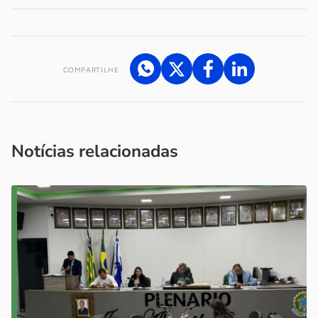
COMPARTILHE
Acesse nossos canais de atendimento
Ficou com alguma dúvida?
.
Se
você é um profissional da imprensa, entre em contato pelo
imprensa@sebrae.com.br
fale com a ASN em cada UF
ou
Notícias relacionadas