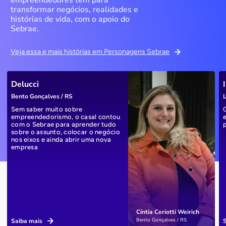
transformar negócios, realidades e
histórias de vida, com o apoio do
Sebrae.
Veja essa e mais histórias em Personagens Sebrae
Delucci
Bento Gonçalves / RS
L
Sem saber muito sobre
empreendedorismo, o casal contou
com o Sebrae para aprender tudo
sobre o assunto, colocar o negócio
nos eixos e ainda abrir uma nova
empresa
Cíntia Ceriotti Weirich
Bento Gonçalves / RS
Saiba mais