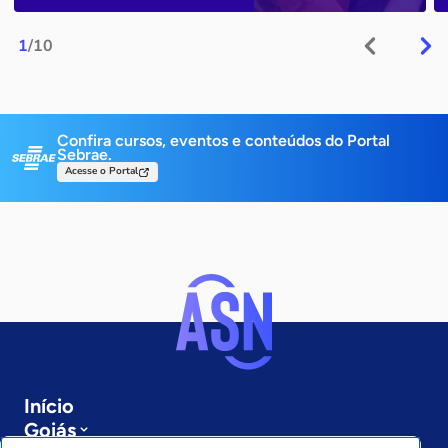
1
/10
Confira cursos, eventos e conteúdos do Portal
Sebrae.
Acesse o Portal
Início
Goiás