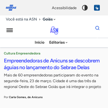
Fale
Acessibilidade
conosco
0
acessibilidade
9
Goiás
Você está na ASN
Dados
para
busca
Agência
Início
Editorias
Palavra
Sebrae
chave
de
Cultura Empreendedora
Empreendedoras de Anicuns se descobrem
Notícias
águias no lançamento do Sebrae Delas
Mais de 60 empreendedoras participaram do evento na
segunda-feira, 23 de março. Cidade é uma das três da
regional Oeste do Sebrae Goiás que irá integrar o projeto
Por
Carla Gomes, de Anicuns