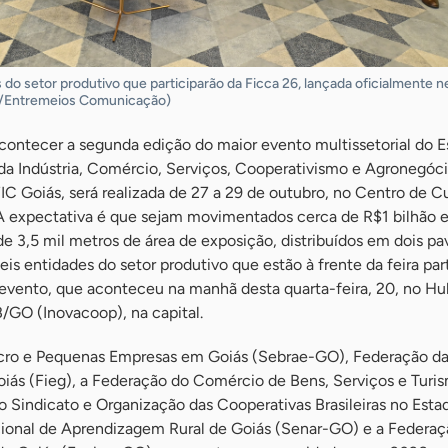
do setor produtivo que participarão da Ficca 26, lançada oficialmente n
ões/Entremeios Comunicação)
acontecer a segunda edição do maior evento multissetorial do E
da Indústria, Comércio, Serviços, Cooperativismo e Agronegóci
 Goiás, será realizada de 27 a 29 de outubro, no Centro de Cu
A expectativa é que sejam movimentados cerca de R$1 bilhão 
 3,5 mil metros de área de exposição, distribuídos em dois pa
s entidades do setor produtivo que estão à frente da feira par
 evento, que aconteceu na manhã desta quarta-feira, 20, no Hu
GO (Inovacoop), na capital.
icro e Pequenas Empresas em Goiás (Sebrae-GO), Federação d
oiás (Fieg), a Federação do Comércio de Bens, Serviços e Turi
 Sindicato e Organização das Cooperativas Brasileiras no Esta
ional de Aprendizagem Rural de Goiás (Senar-GO) e a Federaç