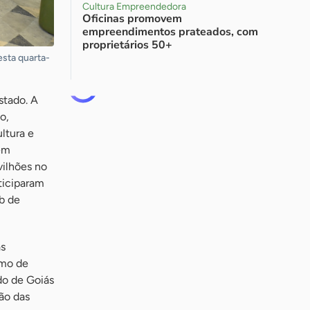
Cultura Empreendedora
Oficinas promovem
empreendimentos prateados, com
proprietários 50+
esta quarta-
stado. A
o,
ltura e
em
vilhões no
ticiparam
b de
as
smo de
do de Goiás
ão das