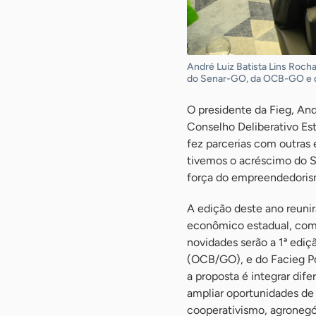
André Luiz Batista Lins Roch
do Senar-GO, da OCB-GO e d
O presidente da Fieg, An
Conselho Deliberativo Es
fez parcerias com outras 
tivemos o acréscimo do 
força do empreendedoris
A edição deste ano reuni
econômico estadual, como
novidades serão a 1ª edi
(OCB/GO), e do Facieg Po
a proposta é integrar dif
ampliar oportunidades de 
cooperativismo, agroneg