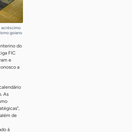
: acréscimo
ismo goiano
interino do
tiga FIC
iram e
conosco a
calendário
. As
ismo
tégicas”,
 além de
,
ado à