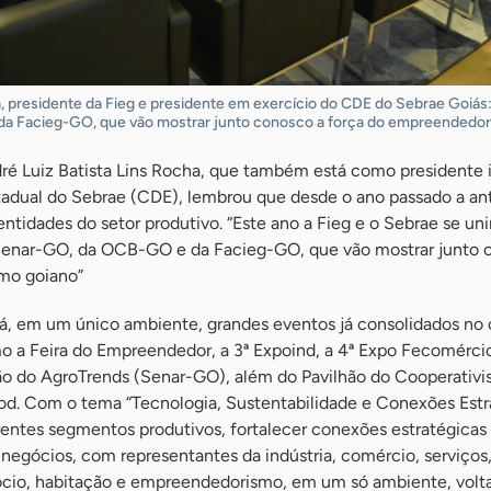
a, presidente da Fieg e presidente em exercício do CDE do Sebrae Goiás
a Facieg-GO, que vão mostrar junto conosco a força do empreendedor
dré Luiz Batista Lins Rocha, que também está como presidente 
tadual do Sebrae (CDE), lembrou que desde o ano passado a an
entidades do setor produtivo. “Este ano a Fieg e o Sebrae se un
Senar-GO, da OCB-GO e da Facieg-GO, que vão mostrar junto 
mo goiano”
rá, em um único ambiente, grandes eventos já consolidados no 
 a Feira do Empreendedor, a 3ª Expoind, a 4ª Expo Fecomércio
ção do AgroTrends (Senar-GO), além do Pavilhão do Cooperativ
d. Com o tema “Tecnologia, Sustentabilidade e Conexões Estra
erentes segmentos produtivos, fortalecer conexões estratégicas
negócios, com representantes da indústria, comércio, serviços
ócio, habitação e empreendedorismo, em um só ambiente, volt