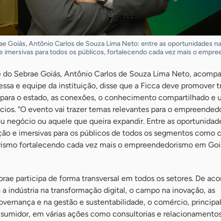
ae Goiás, Antônio Carlos de Souza Lima Neto: entre as oportunidades na
e imersivas para todos os públicos, fortalecendo cada vez mais o empr
e do Sebrae Goiás, Antônio Carlos de Souza Lima Neto, acomp
essa e equipe da instituição, disse que a Ficca deve promover t
para o estado, as conexões, o conhecimento compartilhado e
ios. “O evento vai trazer temas relevantes para o empreendedo
eu negócio ou aquele que queira expandir. Entre as oportunidad
ção e imersivas para os públicos de todos os segmentos como 
tivismo fortalecendo cada vez mais o empreendedorismo em Goi
brae participa de forma transversal em todos os setores. De ac
ia a indústria na transformação digital, o campo na inovação, as
overnança e na gestão e sustentabilidade, o comércio, princip
sumidor, em várias ações como consultorias e relacionamentos