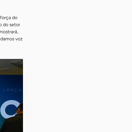
força do
o do setor
mostrará,
a damos voz