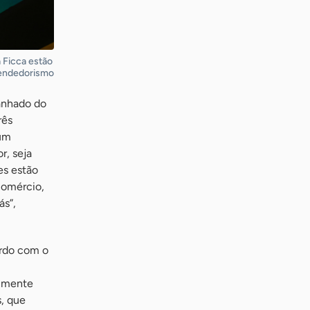
 Ficca estão
eendedorismo
anhado do
rês
 um
r, seja
es estão
comércio,
ás”,
ordo com o
almente
, que