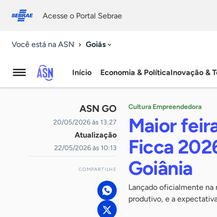
Fale
Acessibilidade
conosco
0
Acesse o Portal Sebrae
9
Goiás
Você está na ASN
Início
Economia & Política
Inovação & T
Agência
Sebrae
ASN GO
Cultura Empreendedora
de
Maior feir
20/05/2026 às 13:27
Atualização
Notícias
Ficca 202
22/05/2026 às 10:13
Goiânia
COMPARTILHE
Lançado oficialmente na m
produtivo, e a expectati